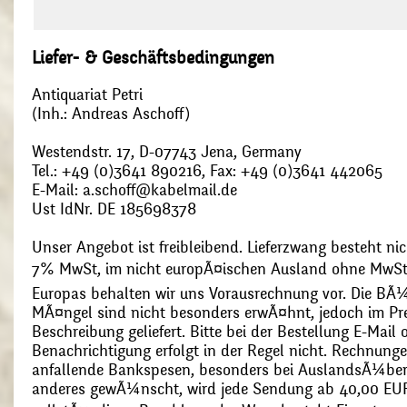
Liefer- & Geschäftsbedingungen
Antiquariat Petri
(Inh.: Andreas Aschoff)
Westendstr. 17, D-07743 Jena, Germany
Tel.: +49 (0)3641 890216, Fax: +49 (0)3641 442065
E-Mail: a.schoff@kabelmail.de
Ust IdNr. DE 185698378
Unser Angebot ist freibleibend. Lieferzwang besteht nic
7% MwSt, im nicht europÃ¤ischen Ausland ohne MwSt
Europas behalten wir uns Vorausrechnung vor. Die BÃ¼
MÃ¤ngel sind nicht besonders erwÃ¤hnt, jedoch im Pre
Beschreibung geliefert. Bitte bei der Bestellung E-Mail
Benachrichtigung erfolgt in der Regel nicht. Rechnunge
anfallende Bankspesen, besonders bei AuslandsÃ¼ber
anderes gewÃ¼nscht, wird jede Sendung ab 40,00 EUR p