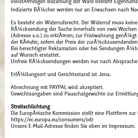
vollstÃ¤ndigen Bezahlung der Ware besteht Eigentums
Indizierte BÃ¼cher werden nur an Erwachsen nach Nac
Es besteht ein Widerrufsrecht. Der Widerruf muss kein
RÃ¼cksendung der Sache innerhalb von zwei Wochen s
(Adresse s.o.) zu erklÃ¤ren; zur Fristwahrung genÃ¼g
der KÃ¤ufer, sofern der Preis der zurÃ¼ckzusendenden
Bei berechtigter Reklamation oder bei Sendungen Ã¼
auf Wunsch erstattet.
Unfreie RÃ¼cksendungen werden nur nach Absprach
ErfÃ¼llungsort und Gerichtsstand ist Jena.
Abrechnung mit PAYPAL wird akzeptiert.
Gewichtsangaben sind Pauschalgewichte zur Ermittlung
Streitschlichtung
Die EuropÃ¤ische Kommission stellt eine Plattform zur O
https://ec.europa.eu/consumers/odr
Unsere E-Mail-Adresse finden Sie oben im Impressum.