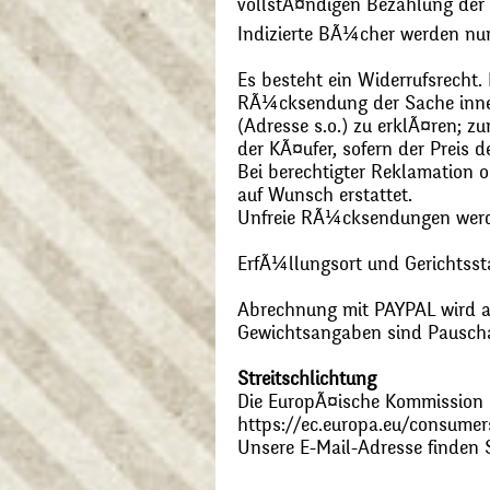
vollstÃ¤ndigen Bezahlung der
Indizierte BÃ¼cher werden nu
Es besteht ein Widerrufsrecht
RÃ¼cksendung der Sache inner
(Adresse s.o.) zu erklÃ¤ren; 
der KÃ¤ufer, sofern der Preis
Bei berechtigter Reklamation
auf Wunsch erstattet.
Unfreie RÃ¼cksendungen wer
ErfÃ¼llungsort und Gerichtsst
Abrechnung mit PAYPAL wird ak
Gewichtsangaben sind Pauschal
Streitschlichtung
Die EuropÃ¤ische Kommission st
https://ec.europa.eu/consumer
Unsere E-Mail-Adresse finden 