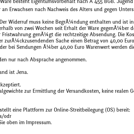
 Ware besteht Eigentumsvorbehalt nach Ã 455 BGB. Jugend
r an Erwachsen nach Nachweis des Alters und gegen Unters
. Der Widerruf muss keine BegrÃ¼ndung enthalten und ist in
halb von zwei Wochen seit Erhalt der Ware gegenÃ¼ber de
zur Fristwahrung genÃ¼gt die rechtzeitige Absendung. Die 
 der zurÃ¼ckzusendenden Sache einen Betrag von 40,00 Euro
 oder bei Sendungen Ã¼ber 40,00 Euro Warenwert werden 
den nur nach Absprache angenommen.
and ist Jena.
zeptiert.
gewichte zur Ermittlung der Versandkosten, keine realen G
ellt eine Plattform zur Online-Streitbeilegung (OS) bereit:
s/odr
Sie oben im Impressum.