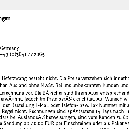
ungen
, Germany
: +49 (0)3641 442065
 Lieferzwang besteht nicht. Die Preise verstehen sich innerh
chen Ausland ohne MwSt. Bei uns unbekannten Kunden und 
usrechnung vor. Die BÃ¼cher sind ihrem Alter entsprechend
erwÃ¤hnt, jedoch im Preis berÃ¼cksichtigt. Auf Wunsch wir
bei der Bestellung E-Mail oder Telefon- bzw. Fax Nummer mit 
r Regel nicht. Rechnungen sind spÃ¤testens 14 Tage nach Erh
ders bei AuslandsÃ¼berweisungen, sind vom Kunden zu üb
 Sendung ab 40,00 EUR per Einschreiben oder als Paket ver