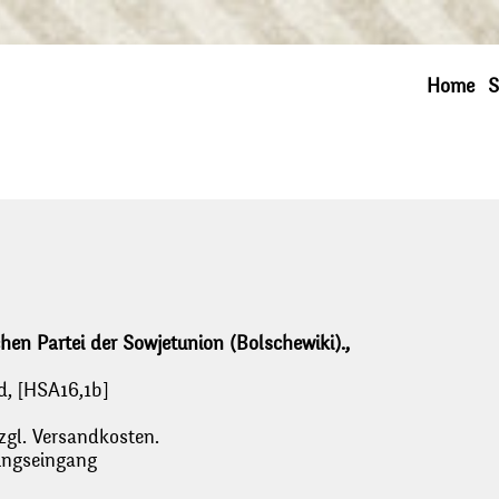
Home
S
en Partei der Sowjetunion (Bolschewiki).,
d, [HSA16,1b]
zgl. Versandkosten.
lungseingang