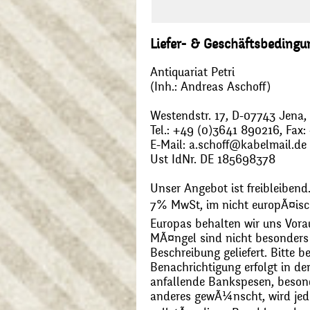
Liefer- & Geschäftsbeding
Antiquariat Petri
(Inh.: Andreas Aschoff)
Westendstr. 17, D-07743 Jena
Tel.: +49 (0)3641 890216, Fax
E-Mail: a.schoff@kabelmail.de
Ust IdNr. DE 185698378
Unser Angebot ist freibleibend.
7% MwSt, im nicht europÃ¤is
Europas behalten wir uns Vora
MÃ¤ngel sind nicht besonders 
Beschreibung geliefert. Bitte 
Benachrichtigung erfolgt in de
anfallende Bankspesen, beson
anderes gewÃ¼nscht, wird jede