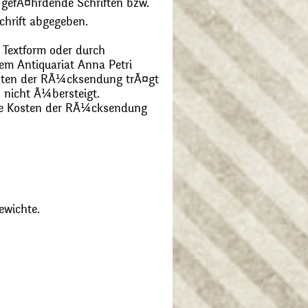
 gefÃ¤hrdende Schriften bzw.
chrift abgegeben.
 Textform oder durch
m Antiquariat Anna Petri
Kosten der RÃ¼cksendung trÃ¤gt
 nicht Ã¼bersteigt.
die Kosten der RÃ¼cksendung
ewichte.