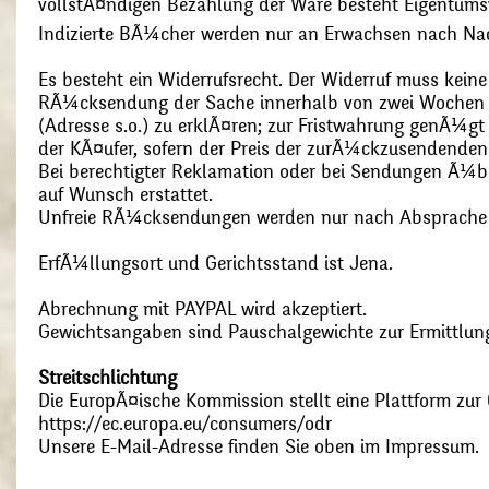
vollstÃ¤ndigen Bezahlung der Ware besteht Eigentums
Indizierte BÃ¼cher werden nur an Erwachsen nach Nac
Es besteht ein Widerrufsrecht. Der Widerruf muss kein
RÃ¼cksendung der Sache innerhalb von zwei Wochen s
(Adresse s.o.) zu erklÃ¤ren; zur Fristwahrung genÃ¼g
der KÃ¤ufer, sofern der Preis der zurÃ¼ckzusendenden
Bei berechtigter Reklamation oder bei Sendungen Ã¼
auf Wunsch erstattet.
Unfreie RÃ¼cksendungen werden nur nach Absprach
ErfÃ¼llungsort und Gerichtsstand ist Jena.
Abrechnung mit PAYPAL wird akzeptiert.
Gewichtsangaben sind Pauschalgewichte zur Ermittlung
Streitschlichtung
Die EuropÃ¤ische Kommission stellt eine Plattform zur O
https://ec.europa.eu/consumers/odr
Unsere E-Mail-Adresse finden Sie oben im Impressum.