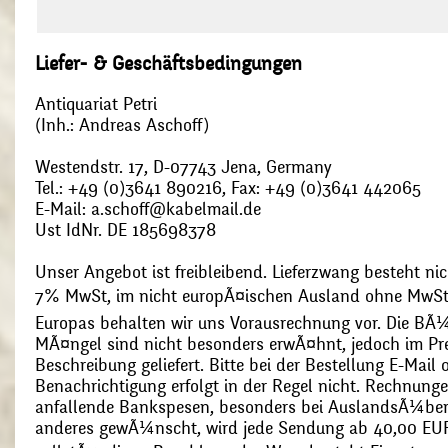
Liefer- & Geschäftsbedingungen
Antiquariat Petri
(Inh.: Andreas Aschoff)
Westendstr. 17, D-07743 Jena, Germany
Tel.: +49 (0)3641 890216, Fax: +49 (0)3641 442065
E-Mail: a.schoff@kabelmail.de
Ust IdNr. DE 185698378
Unser Angebot ist freibleibend. Lieferzwang besteht nic
7% MwSt, im nicht europÃ¤ischen Ausland ohne MwSt
Europas behalten wir uns Vorausrechnung vor. Die BÃ¼
MÃ¤ngel sind nicht besonders erwÃ¤hnt, jedoch im Pre
Beschreibung geliefert. Bitte bei der Bestellung E-Mail
Benachrichtigung erfolgt in der Regel nicht. Rechnunge
anfallende Bankspesen, besonders bei AuslandsÃ¼ber
anderes gewÃ¼nscht, wird jede Sendung ab 40,00 EUR p