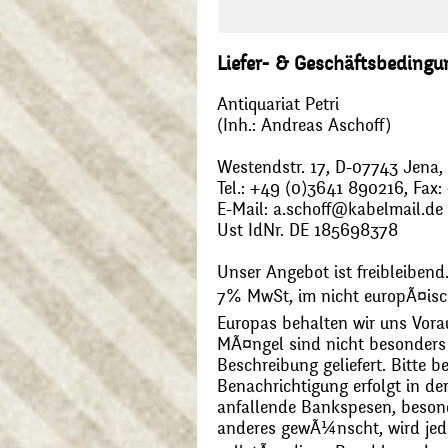
Liefer- & Geschäftsbeding
Antiquariat Petri
(Inh.: Andreas Aschoff)
Westendstr. 17, D-07743 Jena
Tel.: +49 (0)3641 890216, Fax
E-Mail: a.schoff@kabelmail.de
Ust IdNr. DE 185698378
Unser Angebot ist freibleibend.
7% MwSt, im nicht europÃ¤is
Europas behalten wir uns Vora
MÃ¤ngel sind nicht besonders 
Beschreibung geliefert. Bitte 
Benachrichtigung erfolgt in de
anfallende Bankspesen, beson
anderes gewÃ¼nscht, wird jede