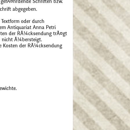
 gefÃ¤hrdende Schriften bzw.
chrift abgegeben.
 Textform oder durch
m Antiquariat Anna Petri
Kosten der RÃ¼cksendung trÃ¤gt
 nicht Ã¼bersteigt.
die Kosten der RÃ¼cksendung
ewichte.