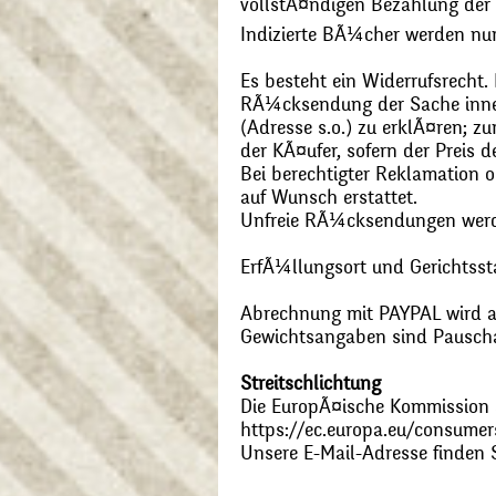
vollstÃ¤ndigen Bezahlung der
Indizierte BÃ¼cher werden nu
Es besteht ein Widerrufsrecht
RÃ¼cksendung der Sache inner
(Adresse s.o.) zu erklÃ¤ren; 
der KÃ¤ufer, sofern der Preis
Bei berechtigter Reklamation
auf Wunsch erstattet.
Unfreie RÃ¼cksendungen wer
ErfÃ¼llungsort und Gerichtsst
Abrechnung mit PAYPAL wird ak
Gewichtsangaben sind Pauschal
Streitschlichtung
Die EuropÃ¤ische Kommission st
https://ec.europa.eu/consumer
Unsere E-Mail-Adresse finden 