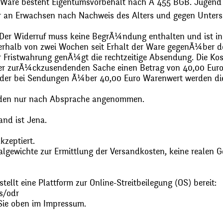
 Ware besteht Eigentumsvorbehalt nach Ã 455 BGB. Jugend
r an Erwachsen nach Nachweis des Alters und gegen Unters
. Der Widerruf muss keine BegrÃ¼ndung enthalten und ist in
halb von zwei Wochen seit Erhalt der Ware gegenÃ¼ber de
zur Fristwahrung genÃ¼gt die rechtzeitige Absendung. Die 
 der zurÃ¼ckzusendenden Sache einen Betrag von 40,00 Euro
 oder bei Sendungen Ã¼ber 40,00 Euro Warenwert werden 
den nur nach Absprache angenommen.
and ist Jena.
zeptiert.
gewichte zur Ermittlung der Versandkosten, keine realen G
ellt eine Plattform zur Online-Streitbeilegung (OS) bereit:
s/odr
Sie oben im Impressum.