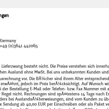
ungen
, Germany
: +49 (0)3641 442065
 Lieferzwang besteht nicht. Die Preise verstehen sich innerh
chen Ausland ohne MwSt. Bei uns unbekannten Kunden und 
usrechnung vor. Die BÃ¼cher sind ihrem Alter entsprechend
erwÃ¤hnt, jedoch im Preis berÃ¼cksichtigt. Auf Wunsch wir
bei der Bestellung E-Mail oder Telefon- bzw. Fax Nummer mit 
r Regel nicht. Rechnungen sind spÃ¤testens 14 Tage nach Erh
ders bei AuslandsÃ¼berweisungen, sind vom Kunden zu üb
 Sendung ab 40,00 EUR per Einschreiben oder als Paket ver