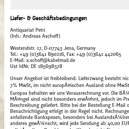
Liefer- & Geschäftsbedingungen
Antiquariat Petri
(Inh.: Andreas Aschoff)
Westendstr. 17, D-07743 Jena, Germany
Tel.: +49 (0)3641 890216, Fax: +49 (0)3641 442065
E-Mail: a.schoff@kabelmail.de
Ust IdNr. DE 185698378
Unser Angebot ist freibleibend. Lieferzwang besteht nic
7% MwSt, im nicht europÃ¤ischen Ausland ohne MwSt
Europas behalten wir uns Vorausrechnung vor. Die BÃ¼
MÃ¤ngel sind nicht besonders erwÃ¤hnt, jedoch im Pre
Beschreibung geliefert. Bitte bei der Bestellung E-Mail
Benachrichtigung erfolgt in der Regel nicht. Rechnunge
anfallende Bankspesen, besonders bei AuslandsÃ¼ber
anderes gewÃ¼nscht, wird jede Sendung ab 40,00 EUR p