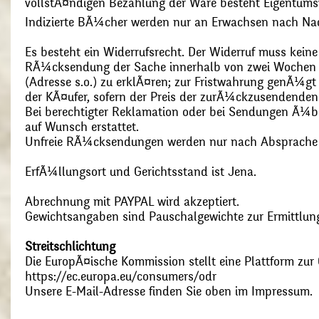
vollstÃ¤ndigen Bezahlung der Ware besteht Eigentums
Indizierte BÃ¼cher werden nur an Erwachsen nach Nac
Es besteht ein Widerrufsrecht. Der Widerruf muss kein
RÃ¼cksendung der Sache innerhalb von zwei Wochen s
(Adresse s.o.) zu erklÃ¤ren; zur Fristwahrung genÃ¼g
der KÃ¤ufer, sofern der Preis der zurÃ¼ckzusendenden
Bei berechtigter Reklamation oder bei Sendungen Ã¼
auf Wunsch erstattet.
Unfreie RÃ¼cksendungen werden nur nach Absprach
ErfÃ¼llungsort und Gerichtsstand ist Jena.
Abrechnung mit PAYPAL wird akzeptiert.
Gewichtsangaben sind Pauschalgewichte zur Ermittlung
Streitschlichtung
Die EuropÃ¤ische Kommission stellt eine Plattform zur O
https://ec.europa.eu/consumers/odr
Unsere E-Mail-Adresse finden Sie oben im Impressum.