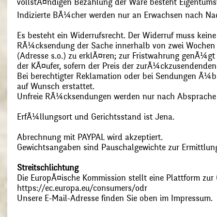
vollstÃ¤ndigen Bezahlung der Ware besteht Eigentums
Indizierte BÃ¼cher werden nur an Erwachsen nach Nac
Es besteht ein Widerrufsrecht. Der Widerruf muss kein
RÃ¼cksendung der Sache innerhalb von zwei Wochen s
(Adresse s.o.) zu erklÃ¤ren; zur Fristwahrung genÃ¼g
der KÃ¤ufer, sofern der Preis der zurÃ¼ckzusendenden
Bei berechtigter Reklamation oder bei Sendungen Ã¼
auf Wunsch erstattet.
Unfreie RÃ¼cksendungen werden nur nach Absprach
ErfÃ¼llungsort und Gerichtsstand ist Jena.
Abrechnung mit PAYPAL wird akzeptiert.
Gewichtsangaben sind Pauschalgewichte zur Ermittlung
Streitschlichtung
Die EuropÃ¤ische Kommission stellt eine Plattform zur O
https://ec.europa.eu/consumers/odr
Unsere E-Mail-Adresse finden Sie oben im Impressum.