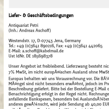
Liefer- & Geschäftsbedingungen
Antiquariat Petri
(Inh.: Andreas Aschoff)
Westendstr. 17, D-07743 Jena, Germany
Tel.: +49 (0)3641 890216, Fax: +49 (0)3641 442065
E-Mail: a.schoff@kabelmail.de
Ust IdNr. DE 185698378
Unser Angebot ist freibleibend. Lieferzwang besteht nic
7% MwSt, im nicht europÃ¤ischen Ausland ohne MwSt
Europas behalten wir uns Vorausrechnung vor. Die BÃ¼
MÃ¤ngel sind nicht besonders erwÃ¤hnt, jedoch im Pre
Beschreibung geliefert. Bitte bei der Bestellung E-Mail
Benachrichtigung erfolgt in der Regel nicht. Rechnunge
anfallende Bankspesen, besonders bei AuslandsÃ¼ber
anderes gewÃ¼nscht, wird jede Sendung ab 40,00 EUR p