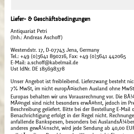
Liefer- & Geschäftsbedingungen
Antiquariat Petri
(Inh.: Andreas Aschoff)
Westendstr. 17, D-07743 Jena, Germany
Tel.: +49 (0)3641 890216, Fax: +49 (0)3641 442065
E-Mail: a.schoff@kabelmail.de
Ust IdNr. DE 185698378
Unser Angebot ist freibleibend. Lieferzwang besteht nic
7% MwSt, im nicht europÃ¤ischen Ausland ohne MwSt
Europas behalten wir uns Vorausrechnung vor. Die BÃ¼
MÃ¤ngel sind nicht besonders erwÃ¤hnt, jedoch im Pre
Beschreibung geliefert. Bitte bei der Bestellung E-Mail
Benachrichtigung erfolgt in der Regel nicht. Rechnunge
anfallende Bankspesen, besonders bei AuslandsÃ¼ber
anderes gewÃ¼nscht, wird jede Sendung ab 40,00 EUR p