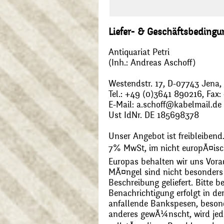
Liefer- & Geschäftsbeding
Antiquariat Petri
(Inh.: Andreas Aschoff)
Westendstr. 17, D-07743 Jena
Tel.: +49 (0)3641 890216, Fax
E-Mail: a.schoff@kabelmail.de
Ust IdNr. DE 185698378
Unser Angebot ist freibleibend.
7% MwSt, im nicht europÃ¤is
Europas behalten wir uns Vora
MÃ¤ngel sind nicht besonders 
Beschreibung geliefert. Bitte 
Benachrichtigung erfolgt in de
anfallende Bankspesen, beson
anderes gewÃ¼nscht, wird jede