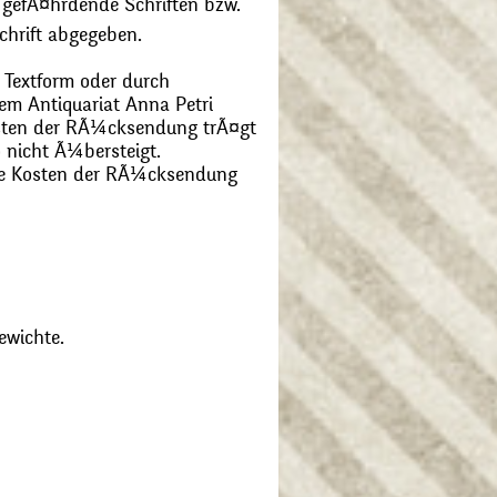
 gefÃ¤hrdende Schriften bzw.
chrift abgegeben.
 Textform oder durch
m Antiquariat Anna Petri
Kosten der RÃ¼cksendung trÃ¤gt
 nicht Ã¼bersteigt.
die Kosten der RÃ¼cksendung
ewichte.