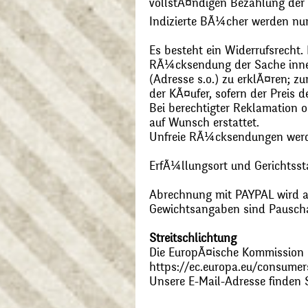
vollstÃ¤ndigen Bezahlung der
Indizierte BÃ¼cher werden nu
Es besteht ein Widerrufsrecht
RÃ¼cksendung der Sache inner
(Adresse s.o.) zu erklÃ¤ren; 
der KÃ¤ufer, sofern der Preis
Bei berechtigter Reklamation
auf Wunsch erstattet.
Unfreie RÃ¼cksendungen wer
ErfÃ¼llungsort und Gerichtsst
Abrechnung mit PAYPAL wird ak
Gewichtsangaben sind Pauschal
Streitschlichtung
Die EuropÃ¤ische Kommission st
https://ec.europa.eu/consumer
Unsere E-Mail-Adresse finden 