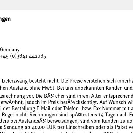
ungen
, Germany
: +49 (0)3641 442065
 Lieferzwang besteht nicht. Die Preise verstehen sich innerh
chen Ausland ohne MwSt. Bei uns unbekannten Kunden und 
usrechnung vor. Die BÃ¼cher sind ihrem Alter entsprechend
erwÃ¤hnt, jedoch im Preis berÃ¼cksichtigt. Auf Wunsch wir
bei der Bestellung E-Mail oder Telefon- bzw. Fax Nummer mit 
r Regel nicht. Rechnungen sind spÃ¤testens 14 Tage nach Erh
ders bei AuslandsÃ¼berweisungen, sind vom Kunden zu üb
 Sendung ab 40,00 EUR per Einschreiben oder als Paket ver