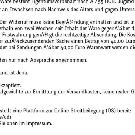
 Ware besteht Eigentumsvorbehalt nach Ã 455 BGB. Jugend
r an Erwachsen nach Nachweis des Alters und gegen Unters
. Der Widerruf muss keine BegrÃ¼ndung enthalten und ist in
halb von zwei Wochen seit Erhalt der Ware gegenÃ¼ber de
zur Fristwahrung genÃ¼gt die rechtzeitige Absendung. Die 
 der zurÃ¼ckzusendenden Sache einen Betrag von 40,00 Euro
 oder bei Sendungen Ã¼ber 40,00 Euro Warenwert werden 
den nur nach Absprache angenommen.
and ist Jena.
zeptiert.
gewichte zur Ermittlung der Versandkosten, keine realen G
ellt eine Plattform zur Online-Streitbeilegung (OS) bereit:
s/odr
Sie oben im Impressum.