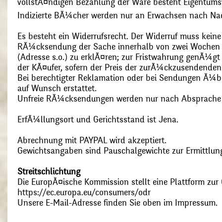
vollstÃ¤ndigen Bezahlung der Ware besteht Eigentums
Indizierte BÃ¼cher werden nur an Erwachsen nach Nac
Es besteht ein Widerrufsrecht. Der Widerruf muss kein
RÃ¼cksendung der Sache innerhalb von zwei Wochen s
(Adresse s.o.) zu erklÃ¤ren; zur Fristwahrung genÃ¼g
der KÃ¤ufer, sofern der Preis der zurÃ¼ckzusendenden
Bei berechtigter Reklamation oder bei Sendungen Ã¼
auf Wunsch erstattet.
Unfreie RÃ¼cksendungen werden nur nach Absprach
ErfÃ¼llungsort und Gerichtsstand ist Jena.
Abrechnung mit PAYPAL wird akzeptiert.
Gewichtsangaben sind Pauschalgewichte zur Ermittlung
Streitschlichtung
Die EuropÃ¤ische Kommission stellt eine Plattform zur O
https://ec.europa.eu/consumers/odr
Unsere E-Mail-Adresse finden Sie oben im Impressum.