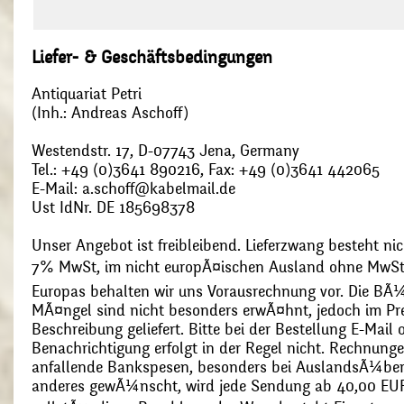
Liefer- & Geschäftsbedingungen
Antiquariat Petri
(Inh.: Andreas Aschoff)
Westendstr. 17, D-07743 Jena, Germany
Tel.: +49 (0)3641 890216, Fax: +49 (0)3641 442065
E-Mail: a.schoff@kabelmail.de
Ust IdNr. DE 185698378
Unser Angebot ist freibleibend. Lieferzwang besteht nic
7% MwSt, im nicht europÃ¤ischen Ausland ohne MwSt
Europas behalten wir uns Vorausrechnung vor. Die BÃ¼
MÃ¤ngel sind nicht besonders erwÃ¤hnt, jedoch im Pre
Beschreibung geliefert. Bitte bei der Bestellung E-Mail
Benachrichtigung erfolgt in der Regel nicht. Rechnunge
anfallende Bankspesen, besonders bei AuslandsÃ¼ber
anderes gewÃ¼nscht, wird jede Sendung ab 40,00 EUR p