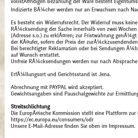
vollstÃ¤ndigen Bezahlung der Ware besteht Eigentums
Indizierte BÃ¼cher werden nur an Erwachsen nach Nac
Es besteht ein Widerrufsrecht. Der Widerruf muss kein
RÃ¼cksendung der Sache innerhalb von zwei Wochen s
(Adresse s.o.) zu erklÃ¤ren; zur Fristwahrung genÃ¼g
der KÃ¤ufer, sofern der Preis der zurÃ¼ckzusendenden
Bei berechtigter Reklamation oder bei Sendungen Ã¼
auf Wunsch erstattet.
Unfreie RÃ¼cksendungen werden nur nach Absprach
ErfÃ¼llungsort und Gerichtsstand ist Jena.
Abrechnung mit PAYPAL wird akzeptiert.
Gewichtsangaben sind Pauschalgewichte zur Ermittlung
Streitschlichtung
Die EuropÃ¤ische Kommission stellt eine Plattform zur O
https://ec.europa.eu/consumers/odr
Unsere E-Mail-Adresse finden Sie oben im Impressum.