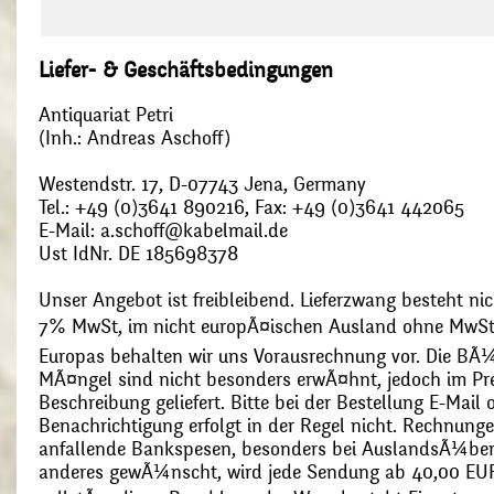
Liefer- & Geschäftsbedingungen
Antiquariat Petri
(Inh.: Andreas Aschoff)
Westendstr. 17, D-07743 Jena, Germany
Tel.: +49 (0)3641 890216, Fax: +49 (0)3641 442065
E-Mail: a.schoff@kabelmail.de
Ust IdNr. DE 185698378
Unser Angebot ist freibleibend. Lieferzwang besteht nic
7% MwSt, im nicht europÃ¤ischen Ausland ohne MwSt
Europas behalten wir uns Vorausrechnung vor. Die BÃ¼
MÃ¤ngel sind nicht besonders erwÃ¤hnt, jedoch im Pre
Beschreibung geliefert. Bitte bei der Bestellung E-Mail
Benachrichtigung erfolgt in der Regel nicht. Rechnunge
anfallende Bankspesen, besonders bei AuslandsÃ¼ber
anderes gewÃ¼nscht, wird jede Sendung ab 40,00 EUR p