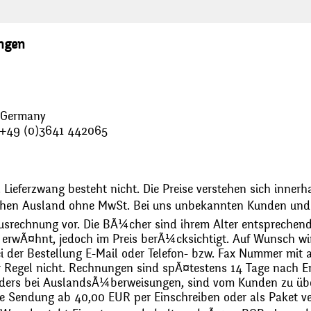
ungen
, Germany
: +49 (0)3641 442065
 Lieferzwang besteht nicht. Die Preise verstehen sich innerh
chen Ausland ohne MwSt. Bei uns unbekannten Kunden und 
usrechnung vor. Die BÃ¼cher sind ihrem Alter entsprechend
erwÃ¤hnt, jedoch im Preis berÃ¼cksichtigt. Auf Wunsch wir
bei der Bestellung E-Mail oder Telefon- bzw. Fax Nummer mit 
r Regel nicht. Rechnungen sind spÃ¤testens 14 Tage nach Erh
ders bei AuslandsÃ¼berweisungen, sind vom Kunden zu üb
 Sendung ab 40,00 EUR per Einschreiben oder als Paket ver