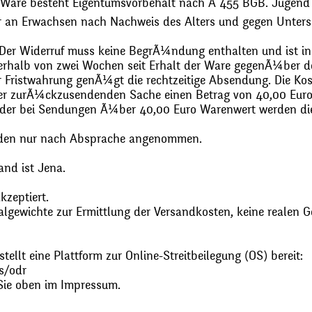
 Ware besteht Eigentumsvorbehalt nach Ã 455 BGB. Jugend
r an Erwachsen nach Nachweis des Alters und gegen Unters
. Der Widerruf muss keine BegrÃ¼ndung enthalten und ist in
halb von zwei Wochen seit Erhalt der Ware gegenÃ¼ber de
zur Fristwahrung genÃ¼gt die rechtzeitige Absendung. Die 
 der zurÃ¼ckzusendenden Sache einen Betrag von 40,00 Euro
 oder bei Sendungen Ã¼ber 40,00 Euro Warenwert werden 
den nur nach Absprache angenommen.
and ist Jena.
zeptiert.
gewichte zur Ermittlung der Versandkosten, keine realen G
ellt eine Plattform zur Online-Streitbeilegung (OS) bereit:
s/odr
Sie oben im Impressum.