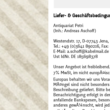
Liefer- & Geschäftsbeding
Antiquariat Petri
(Inh.: Andreas Aschoff)
Westendstr. 17, D-07743 Jena
Tel.: +49 (0)3641 890216, Fax
E-Mail: a.schoff@kabelmail.de
Ust IdNr. DE 185698378
Unser Angebot ist freibleibend.
7% MwSt, im nicht europÃ¤is
Europas behalten wir uns Vora
MÃ¤ngel sind nicht besonders 
Beschreibung geliefert. Bitte 
Benachrichtigung erfolgt in de
anfallende Bankspesen, beson
anderes gewÃ¼nscht, wird jede