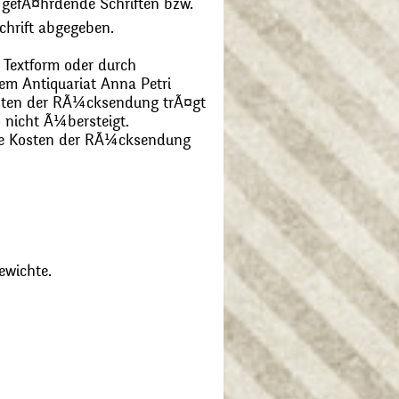
 gefÃ¤hrdende Schriften bzw.
chrift abgegeben.
 Textform oder durch
m Antiquariat Anna Petri
Kosten der RÃ¼cksendung trÃ¤gt
 nicht Ã¼bersteigt.
die Kosten der RÃ¼cksendung
ewichte.