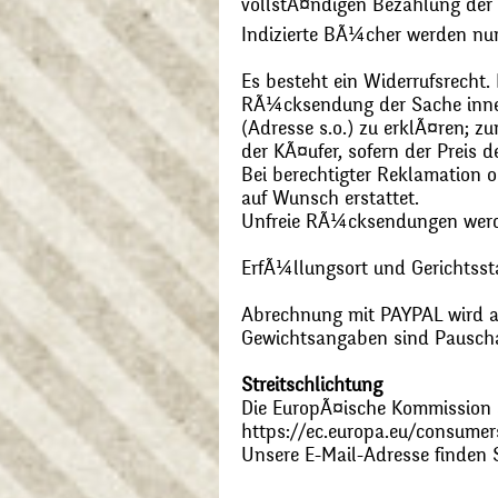
vollstÃ¤ndigen Bezahlung der
Indizierte BÃ¼cher werden nu
Es besteht ein Widerrufsrecht
RÃ¼cksendung der Sache inner
(Adresse s.o.) zu erklÃ¤ren; 
der KÃ¤ufer, sofern der Preis
Bei berechtigter Reklamation
auf Wunsch erstattet.
Unfreie RÃ¼cksendungen wer
ErfÃ¼llungsort und Gerichtsst
Abrechnung mit PAYPAL wird ak
Gewichtsangaben sind Pauschal
Streitschlichtung
Die EuropÃ¤ische Kommission st
https://ec.europa.eu/consumer
Unsere E-Mail-Adresse finden 