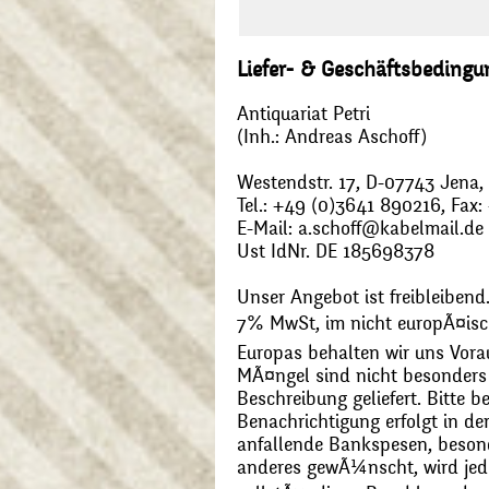
Liefer- & Geschäftsbeding
Antiquariat Petri
(Inh.: Andreas Aschoff)
Westendstr. 17, D-07743 Jena
Tel.: +49 (0)3641 890216, Fax
E-Mail: a.schoff@kabelmail.de
Ust IdNr. DE 185698378
Unser Angebot ist freibleibend.
7% MwSt, im nicht europÃ¤is
Europas behalten wir uns Vora
MÃ¤ngel sind nicht besonders 
Beschreibung geliefert. Bitte 
Benachrichtigung erfolgt in de
anfallende Bankspesen, beson
anderes gewÃ¼nscht, wird jede