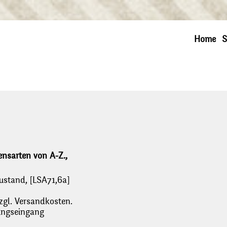
Home
S
densarten von A-Z.,
Zustand, [LSA71,6a]
zgl. Versandkosten.
lungseingang