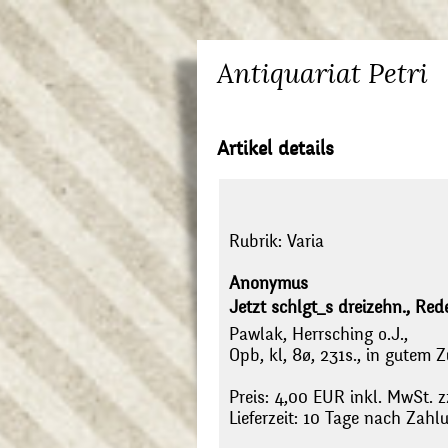
Antiquariat Petri
Artikel details
Rubrik:
Varia
Anonymus
Jetzt schlgt_s dreizehn., Re
Pawlak, Herrsching o.J.,
Opb, kl, 8ø, 231s., in gutem 
Preis: 4,00 EUR inkl. MwSt. z
Lieferzeit: 10 Tage nach Zah