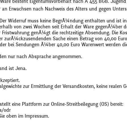
 Ware besteht Eigentumsvorbehalt nach Ã 455 BGB. Jugend
r an Erwachsen nach Nachweis des Alters und gegen Unters
. Der Widerruf muss keine BegrÃ¼ndung enthalten und ist in
halb von zwei Wochen seit Erhalt der Ware gegenÃ¼ber de
zur Fristwahrung genÃ¼gt die rechtzeitige Absendung. Die 
 der zurÃ¼ckzusendenden Sache einen Betrag von 40,00 Euro
 oder bei Sendungen Ã¼ber 40,00 Euro Warenwert werden 
den nur nach Absprache angenommen.
and ist Jena.
zeptiert.
gewichte zur Ermittlung der Versandkosten, keine realen G
ellt eine Plattform zur Online-Streitbeilegung (OS) bereit:
s/odr
Sie oben im Impressum.