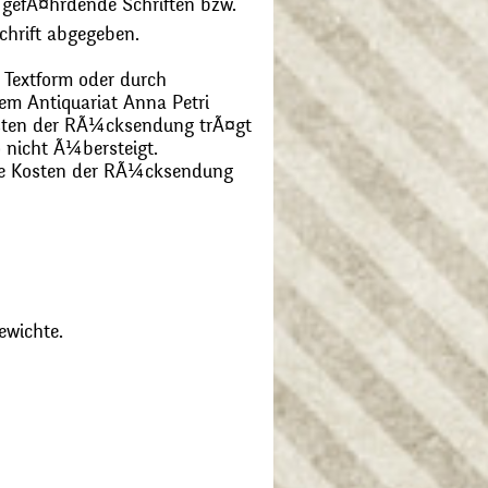
 gefÃ¤hrdende Schriften bzw.
chrift abgegeben.
 Textform oder durch
m Antiquariat Anna Petri
Kosten der RÃ¼cksendung trÃ¤gt
 nicht Ã¼bersteigt.
die Kosten der RÃ¼cksendung
ewichte.