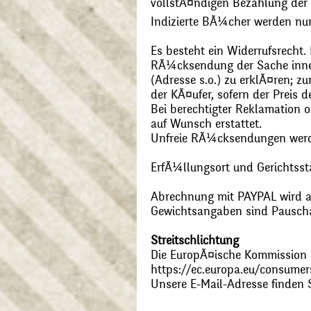
vollstÃ¤ndigen Bezahlung der
Indizierte BÃ¼cher werden nu
Es besteht ein Widerrufsrecht
RÃ¼cksendung der Sache inner
(Adresse s.o.) zu erklÃ¤ren; 
der KÃ¤ufer, sofern der Preis
Bei berechtigter Reklamation
auf Wunsch erstattet.
Unfreie RÃ¼cksendungen wer
ErfÃ¼llungsort und Gerichtsst
Abrechnung mit PAYPAL wird ak
Gewichtsangaben sind Pauschal
Streitschlichtung
Die EuropÃ¤ische Kommission st
https://ec.europa.eu/consumer
Unsere E-Mail-Adresse finden 