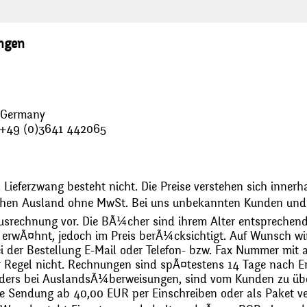
ungen
, Germany
: +49 (0)3641 442065
 Lieferzwang besteht nicht. Die Preise verstehen sich innerh
chen Ausland ohne MwSt. Bei uns unbekannten Kunden und 
usrechnung vor. Die BÃ¼cher sind ihrem Alter entsprechend
erwÃ¤hnt, jedoch im Preis berÃ¼cksichtigt. Auf Wunsch wir
bei der Bestellung E-Mail oder Telefon- bzw. Fax Nummer mit 
r Regel nicht. Rechnungen sind spÃ¤testens 14 Tage nach Erh
ders bei AuslandsÃ¼berweisungen, sind vom Kunden zu üb
 Sendung ab 40,00 EUR per Einschreiben oder als Paket ver