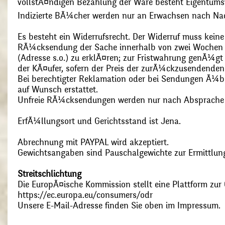
vollstÃ¤ndigen Bezahlung der Ware besteht Eigentums
Indizierte BÃ¼cher werden nur an Erwachsen nach Nac
Es besteht ein Widerrufsrecht. Der Widerruf muss kein
RÃ¼cksendung der Sache innerhalb von zwei Wochen s
(Adresse s.o.) zu erklÃ¤ren; zur Fristwahrung genÃ¼g
der KÃ¤ufer, sofern der Preis der zurÃ¼ckzusendenden
Bei berechtigter Reklamation oder bei Sendungen Ã¼
auf Wunsch erstattet.
Unfreie RÃ¼cksendungen werden nur nach Absprach
ErfÃ¼llungsort und Gerichtsstand ist Jena.
Abrechnung mit PAYPAL wird akzeptiert.
Gewichtsangaben sind Pauschalgewichte zur Ermittlung
Streitschlichtung
Die EuropÃ¤ische Kommission stellt eine Plattform zur O
https://ec.europa.eu/consumers/odr
Unsere E-Mail-Adresse finden Sie oben im Impressum.