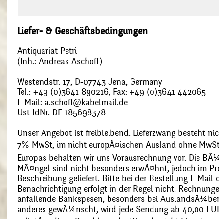
Liefer- & Geschäftsbedingungen
Antiquariat Petri
(Inh.: Andreas Aschoff)
Westendstr. 17, D-07743 Jena, Germany
Tel.: +49 (0)3641 890216, Fax: +49 (0)3641 442065
E-Mail: a.schoff@kabelmail.de
Ust IdNr. DE 185698378
Unser Angebot ist freibleibend. Lieferzwang besteht nic
7% MwSt, im nicht europÃ¤ischen Ausland ohne MwSt
Europas behalten wir uns Vorausrechnung vor. Die BÃ¼
MÃ¤ngel sind nicht besonders erwÃ¤hnt, jedoch im Pre
Beschreibung geliefert. Bitte bei der Bestellung E-Mail
Benachrichtigung erfolgt in der Regel nicht. Rechnunge
anfallende Bankspesen, besonders bei AuslandsÃ¼ber
anderes gewÃ¼nscht, wird jede Sendung ab 40,00 EUR p