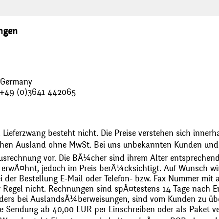
ungen
, Germany
: +49 (0)3641 442065
 Lieferzwang besteht nicht. Die Preise verstehen sich innerh
chen Ausland ohne MwSt. Bei uns unbekannten Kunden und 
usrechnung vor. Die BÃ¼cher sind ihrem Alter entsprechend
erwÃ¤hnt, jedoch im Preis berÃ¼cksichtigt. Auf Wunsch wir
bei der Bestellung E-Mail oder Telefon- bzw. Fax Nummer mit 
r Regel nicht. Rechnungen sind spÃ¤testens 14 Tage nach Erh
ders bei AuslandsÃ¼berweisungen, sind vom Kunden zu üb
 Sendung ab 40,00 EUR per Einschreiben oder als Paket ver