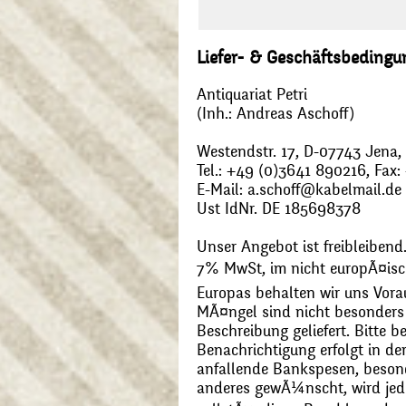
Liefer- & Geschäftsbeding
Antiquariat Petri
(Inh.: Andreas Aschoff)
Westendstr. 17, D-07743 Jena
Tel.: +49 (0)3641 890216, Fax
E-Mail: a.schoff@kabelmail.de
Ust IdNr. DE 185698378
Unser Angebot ist freibleibend.
7% MwSt, im nicht europÃ¤is
Europas behalten wir uns Vora
MÃ¤ngel sind nicht besonders 
Beschreibung geliefert. Bitte 
Benachrichtigung erfolgt in de
anfallende Bankspesen, beson
anderes gewÃ¼nscht, wird jede