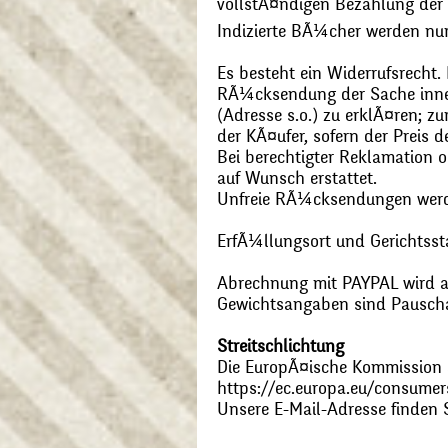
vollstÃ¤ndigen Bezahlung der
Indizierte BÃ¼cher werden nu
Es besteht ein Widerrufsrecht
RÃ¼cksendung der Sache inner
(Adresse s.o.) zu erklÃ¤ren; 
der KÃ¤ufer, sofern der Preis
Bei berechtigter Reklamation
auf Wunsch erstattet.
Unfreie RÃ¼cksendungen wer
ErfÃ¼llungsort und Gerichtsst
Abrechnung mit PAYPAL wird ak
Gewichtsangaben sind Pauschal
Streitschlichtung
Die EuropÃ¤ische Kommission st
https://ec.europa.eu/consumer
Unsere E-Mail-Adresse finden 