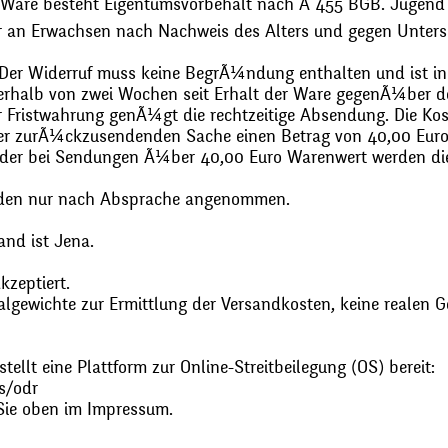
 Ware besteht Eigentumsvorbehalt nach Ã 455 BGB. Jugend
r an Erwachsen nach Nachweis des Alters und gegen Unters
. Der Widerruf muss keine BegrÃ¼ndung enthalten und ist in
halb von zwei Wochen seit Erhalt der Ware gegenÃ¼ber de
zur Fristwahrung genÃ¼gt die rechtzeitige Absendung. Die 
 der zurÃ¼ckzusendenden Sache einen Betrag von 40,00 Euro
 oder bei Sendungen Ã¼ber 40,00 Euro Warenwert werden 
den nur nach Absprache angenommen.
and ist Jena.
zeptiert.
gewichte zur Ermittlung der Versandkosten, keine realen G
ellt eine Plattform zur Online-Streitbeilegung (OS) bereit:
s/odr
Sie oben im Impressum.