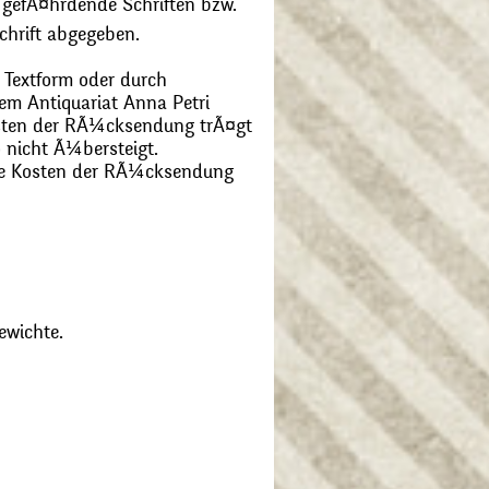
 gefÃ¤hrdende Schriften bzw.
chrift abgegeben.
 Textform oder durch
m Antiquariat Anna Petri
Kosten der RÃ¼cksendung trÃ¤gt
 nicht Ã¼bersteigt.
die Kosten der RÃ¼cksendung
ewichte.