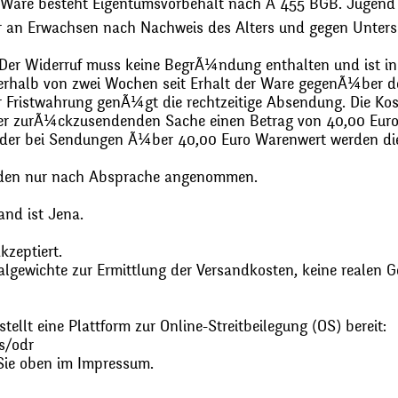
 Ware besteht Eigentumsvorbehalt nach Ã 455 BGB. Jugend
r an Erwachsen nach Nachweis des Alters und gegen Unters
. Der Widerruf muss keine BegrÃ¼ndung enthalten und ist in
halb von zwei Wochen seit Erhalt der Ware gegenÃ¼ber de
zur Fristwahrung genÃ¼gt die rechtzeitige Absendung. Die 
 der zurÃ¼ckzusendenden Sache einen Betrag von 40,00 Euro
 oder bei Sendungen Ã¼ber 40,00 Euro Warenwert werden 
den nur nach Absprache angenommen.
and ist Jena.
zeptiert.
gewichte zur Ermittlung der Versandkosten, keine realen G
ellt eine Plattform zur Online-Streitbeilegung (OS) bereit:
s/odr
Sie oben im Impressum.