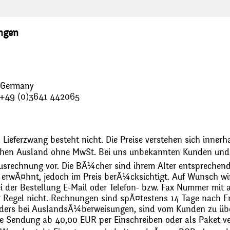
ungen
, Germany
: +49 (0)3641 442065
 Lieferzwang besteht nicht. Die Preise verstehen sich innerh
chen Ausland ohne MwSt. Bei uns unbekannten Kunden und 
usrechnung vor. Die BÃ¼cher sind ihrem Alter entsprechend
erwÃ¤hnt, jedoch im Preis berÃ¼cksichtigt. Auf Wunsch wir
bei der Bestellung E-Mail oder Telefon- bzw. Fax Nummer mit 
r Regel nicht. Rechnungen sind spÃ¤testens 14 Tage nach Erh
ders bei AuslandsÃ¼berweisungen, sind vom Kunden zu üb
 Sendung ab 40,00 EUR per Einschreiben oder als Paket ver