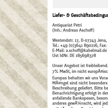
Liefer- & Geschäftsbeding
Antiquariat Petri
(Inh.: Andreas Aschoff)
Westendstr. 17, D-07743 Jena
Tel.: +49 (0)3641 890216, Fax
E-Mail: a.schoff@kabelmail.de
Ust IdNr. DE 185698378
Unser Angebot ist freibleibend.
7% MwSt, im nicht europÃ¤is
Europas behalten wir uns Vora
MÃ¤ngel sind nicht besonders 
Beschreibung geliefert. Bitte 
Benachrichtigung erfolgt in de
anfallende Bankspesen, beson
anderes gewÃ¼nscht, wird jede