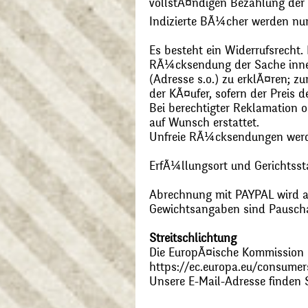
vollstÃ¤ndigen Bezahlung der
Indizierte BÃ¼cher werden nu
Es besteht ein Widerrufsrecht
RÃ¼cksendung der Sache inner
(Adresse s.o.) zu erklÃ¤ren; 
der KÃ¤ufer, sofern der Preis
Bei berechtigter Reklamation
auf Wunsch erstattet.
Unfreie RÃ¼cksendungen wer
ErfÃ¼llungsort und Gerichtsst
Abrechnung mit PAYPAL wird ak
Gewichtsangaben sind Pauschal
Streitschlichtung
Die EuropÃ¤ische Kommission st
https://ec.europa.eu/consumer
Unsere E-Mail-Adresse finden 