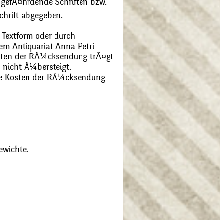
 gefÃ¤hrdende Schriften bzw.
chrift abgegeben.
 Textform oder durch
m Antiquariat Anna Petri
Kosten der RÃ¼cksendung trÃ¤gt
 nicht Ã¼bersteigt.
die Kosten der RÃ¼cksendung
ewichte.