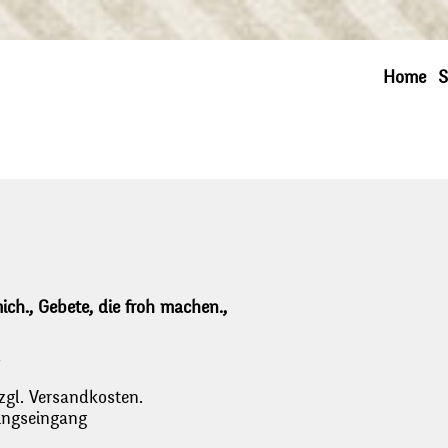
Home
S
mich., Gebete, die froh machen.,
,
zgl. Versandkosten.
lungseingang