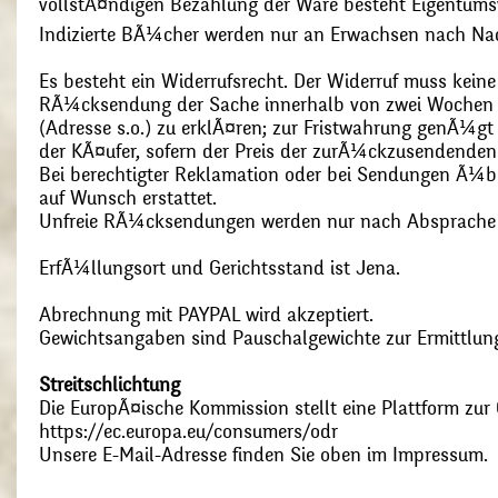
vollstÃ¤ndigen Bezahlung der Ware besteht Eigentums
Indizierte BÃ¼cher werden nur an Erwachsen nach Nac
Es besteht ein Widerrufsrecht. Der Widerruf muss kein
RÃ¼cksendung der Sache innerhalb von zwei Wochen s
(Adresse s.o.) zu erklÃ¤ren; zur Fristwahrung genÃ¼g
der KÃ¤ufer, sofern der Preis der zurÃ¼ckzusendenden
Bei berechtigter Reklamation oder bei Sendungen Ã¼
auf Wunsch erstattet.
Unfreie RÃ¼cksendungen werden nur nach Absprach
ErfÃ¼llungsort und Gerichtsstand ist Jena.
Abrechnung mit PAYPAL wird akzeptiert.
Gewichtsangaben sind Pauschalgewichte zur Ermittlung
Streitschlichtung
Die EuropÃ¤ische Kommission stellt eine Plattform zur O
https://ec.europa.eu/consumers/odr
Unsere E-Mail-Adresse finden Sie oben im Impressum.