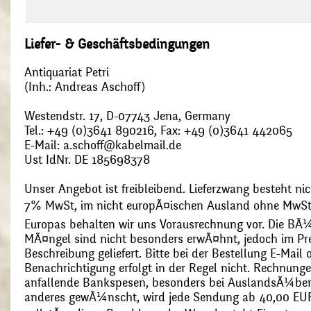
Liefer- & Geschäftsbedingungen
Antiquariat Petri
(Inh.: Andreas Aschoff)
Westendstr. 17, D-07743 Jena, Germany
Tel.: +49 (0)3641 890216, Fax: +49 (0)3641 442065
E-Mail: a.schoff@kabelmail.de
Ust IdNr. DE 185698378
Unser Angebot ist freibleibend. Lieferzwang besteht nic
7% MwSt, im nicht europÃ¤ischen Ausland ohne MwSt
Europas behalten wir uns Vorausrechnung vor. Die BÃ¼
MÃ¤ngel sind nicht besonders erwÃ¤hnt, jedoch im Pre
Beschreibung geliefert. Bitte bei der Bestellung E-Mail
Benachrichtigung erfolgt in der Regel nicht. Rechnunge
anfallende Bankspesen, besonders bei AuslandsÃ¼ber
anderes gewÃ¼nscht, wird jede Sendung ab 40,00 EUR p