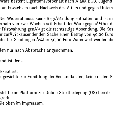
 Ware besteht Eigentumsvorbehalt nach Ã 455 BGB. Jugend
r an Erwachsen nach Nachweis des Alters und gegen Unters
. Der Widerruf muss keine BegrÃ¼ndung enthalten und ist in
halb von zwei Wochen seit Erhalt der Ware gegenÃ¼ber de
zur Fristwahrung genÃ¼gt die rechtzeitige Absendung. Die 
 der zurÃ¼ckzusendenden Sache einen Betrag von 40,00 Euro
 oder bei Sendungen Ã¼ber 40,00 Euro Warenwert werden 
den nur nach Absprache angenommen.
and ist Jena.
zeptiert.
gewichte zur Ermittlung der Versandkosten, keine realen G
ellt eine Plattform zur Online-Streitbeilegung (OS) bereit:
s/odr
Sie oben im Impressum.