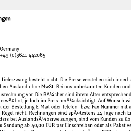
ungen
, Germany
: +49 (0)3641 442065
 Lieferzwang besteht nicht. Die Preise verstehen sich innerh
chen Ausland ohne MwSt. Bei uns unbekannten Kunden und 
usrechnung vor. Die BÃ¼cher sind ihrem Alter entsprechend
erwÃ¤hnt, jedoch im Preis berÃ¼cksichtigt. Auf Wunsch wir
bei der Bestellung E-Mail oder Telefon- bzw. Fax Nummer mit 
r Regel nicht. Rechnungen sind spÃ¤testens 14 Tage nach Erh
ders bei AuslandsÃ¼berweisungen, sind vom Kunden zu üb
 Sendung ab 40,00 EUR per Einschreiben oder als Paket ver