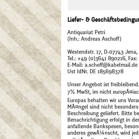
Liefer- & Geschäftsbeding
Antiquariat Petri
(Inh.: Andreas Aschoff)
Westendstr. 17, D-07743 Jena
Tel.: +49 (0)3641 890216, Fax
E-Mail: a.schoff@kabelmail.de
Ust IdNr. DE 185698378
Unser Angebot ist freibleibend.
7% MwSt, im nicht europÃ¤is
Europas behalten wir uns Vora
MÃ¤ngel sind nicht besonders 
Beschreibung geliefert. Bitte 
Benachrichtigung erfolgt in de
anfallende Bankspesen, beson
anderes gewÃ¼nscht, wird jede