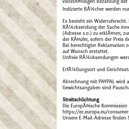
vollstÃ¤ndigen Bezahlung der
Indizierte BÃ¼cher werden nu
Es besteht ein Widerrufsrecht
RÃ¼cksendung der Sache inner
(Adresse s.o.) zu erklÃ¤ren; 
der KÃ¤ufer, sofern der Preis
Bei berechtigter Reklamation
auf Wunsch erstattet.
Unfreie RÃ¼cksendungen wer
ErfÃ¼llungsort und Gerichtsst
Abrechnung mit PAYPAL wird ak
Gewichtsangaben sind Pauschal
Streitschlichtung
Die EuropÃ¤ische Kommission st
https://ec.europa.eu/consumer
Unsere E-Mail-Adresse finden 