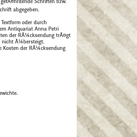
 gefÃ¤hrdende Schriften bzw.
chrift abgegeben.
 Textform oder durch
m Antiquariat Anna Petri
Kosten der RÃ¼cksendung trÃ¤gt
 nicht Ã¼bersteigt.
die Kosten der RÃ¼cksendung
ewichte.