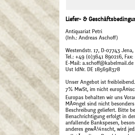
Liefer- & Geschäftsbeding
Antiquariat Petri
(Inh.: Andreas Aschoff)
Westendstr. 17, D-07743 Jena
Tel.: +49 (0)3641 890216, Fax
E-Mail: a.schoff@kabelmail.de
Ust IdNr. DE 185698378
Unser Angebot ist freibleibend.
7% MwSt, im nicht europÃ¤is
Europas behalten wir uns Vora
MÃ¤ngel sind nicht besonders 
Beschreibung geliefert. Bitte 
Benachrichtigung erfolgt in de
anfallende Bankspesen, beson
anderes gewÃ¼nscht, wird jede