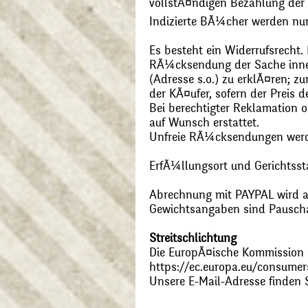
vollstÃ¤ndigen Bezahlung der
Indizierte BÃ¼cher werden nu
Es besteht ein Widerrufsrecht
RÃ¼cksendung der Sache inner
(Adresse s.o.) zu erklÃ¤ren; 
der KÃ¤ufer, sofern der Preis
Bei berechtigter Reklamation
auf Wunsch erstattet.
Unfreie RÃ¼cksendungen wer
ErfÃ¼llungsort und Gerichtsst
Abrechnung mit PAYPAL wird ak
Gewichtsangaben sind Pauschal
Streitschlichtung
Die EuropÃ¤ische Kommission st
https://ec.europa.eu/consumer
Unsere E-Mail-Adresse finden 