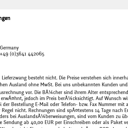
ungen
, Germany
: +49 (0)3641 442065
 Lieferzwang besteht nicht. Die Preise verstehen sich innerh
chen Ausland ohne MwSt. Bei uns unbekannten Kunden und 
usrechnung vor. Die BÃ¼cher sind ihrem Alter entsprechend
erwÃ¤hnt, jedoch im Preis berÃ¼cksichtigt. Auf Wunsch wir
bei der Bestellung E-Mail oder Telefon- bzw. Fax Nummer mit 
r Regel nicht. Rechnungen sind spÃ¤testens 14 Tage nach Erh
ders bei AuslandsÃ¼berweisungen, sind vom Kunden zu üb
 Sendung ab 40,00 EUR per Einschreiben oder als Paket ver