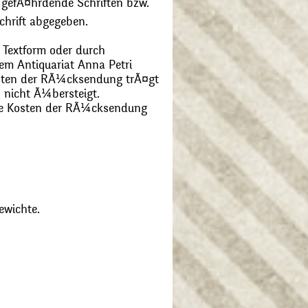
 gefÃ¤hrdende Schriften bzw.
chrift abgegeben.
 Textform oder durch
m Antiquariat Anna Petri
Kosten der RÃ¼cksendung trÃ¤gt
 nicht Ã¼bersteigt.
die Kosten der RÃ¼cksendung
ewichte.