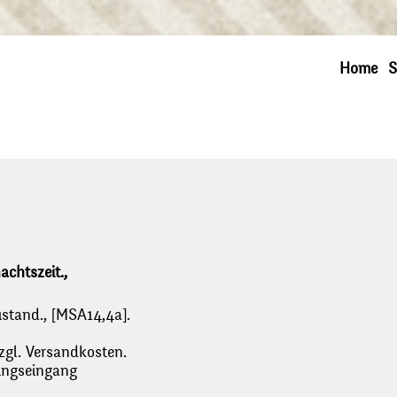
Home
S
achtszeit.,
ustand., [MSA14,4a].
zgl. Versandkosten.
lungseingang