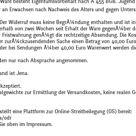
 Ware besteht Eigentumsvorbehalt nach Ã 455 BGB. Jugend
r an Erwachsen nach Nachweis des Alters und gegen Unters
. Der Widerruf muss keine BegrÃ¼ndung enthalten und ist in
halb von zwei Wochen seit Erhalt der Ware gegenÃ¼ber de
zur Fristwahrung genÃ¼gt die rechtzeitige Absendung. Die 
 der zurÃ¼ckzusendenden Sache einen Betrag von 40,00 Euro
 oder bei Sendungen Ã¼ber 40,00 Euro Warenwert werden 
den nur nach Absprache angenommen.
and ist Jena.
zeptiert.
gewichte zur Ermittlung der Versandkosten, keine realen G
ellt eine Plattform zur Online-Streitbeilegung (OS) bereit:
s/odr
Sie oben im Impressum.