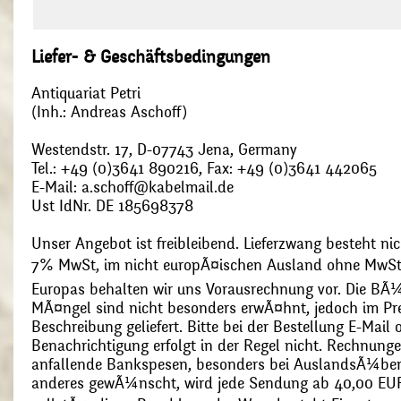
Liefer- & Geschäftsbedingungen
Antiquariat Petri
(Inh.: Andreas Aschoff)
Westendstr. 17, D-07743 Jena, Germany
Tel.: +49 (0)3641 890216, Fax: +49 (0)3641 442065
E-Mail: a.schoff@kabelmail.de
Ust IdNr. DE 185698378
Unser Angebot ist freibleibend. Lieferzwang besteht nic
7% MwSt, im nicht europÃ¤ischen Ausland ohne MwSt
Europas behalten wir uns Vorausrechnung vor. Die BÃ¼
MÃ¤ngel sind nicht besonders erwÃ¤hnt, jedoch im Pre
Beschreibung geliefert. Bitte bei der Bestellung E-Mail
Benachrichtigung erfolgt in der Regel nicht. Rechnunge
anfallende Bankspesen, besonders bei AuslandsÃ¼ber
anderes gewÃ¼nscht, wird jede Sendung ab 40,00 EUR p