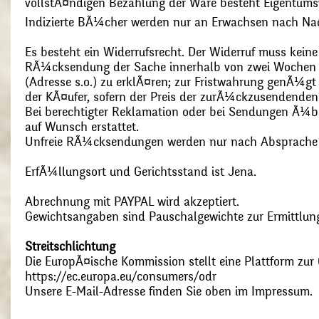
vollstÃ¤ndigen Bezahlung der Ware besteht Eigentums
Indizierte BÃ¼cher werden nur an Erwachsen nach Nac
Es besteht ein Widerrufsrecht. Der Widerruf muss kein
RÃ¼cksendung der Sache innerhalb von zwei Wochen s
(Adresse s.o.) zu erklÃ¤ren; zur Fristwahrung genÃ¼g
der KÃ¤ufer, sofern der Preis der zurÃ¼ckzusendenden
Bei berechtigter Reklamation oder bei Sendungen Ã¼
auf Wunsch erstattet.
Unfreie RÃ¼cksendungen werden nur nach Absprach
ErfÃ¼llungsort und Gerichtsstand ist Jena.
Abrechnung mit PAYPAL wird akzeptiert.
Gewichtsangaben sind Pauschalgewichte zur Ermittlung
Streitschlichtung
Die EuropÃ¤ische Kommission stellt eine Plattform zur O
https://ec.europa.eu/consumers/odr
Unsere E-Mail-Adresse finden Sie oben im Impressum.