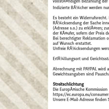
vollstÃ¤ndigen Bezahlung der
Indizierte BÃ¼cher werden nu
Es besteht ein Widerrufsrecht
RÃ¼cksendung der Sache inner
(Adresse s.o.) zu erklÃ¤ren; 
der KÃ¤ufer, sofern der Preis
Bei berechtigter Reklamation
auf Wunsch erstattet.
Unfreie RÃ¼cksendungen wer
ErfÃ¼llungsort und Gerichtsst
Abrechnung mit PAYPAL wird ak
Gewichtsangaben sind Pauschal
Streitschlichtung
Die EuropÃ¤ische Kommission st
https://ec.europa.eu/consumer
Unsere E-Mail-Adresse finden 