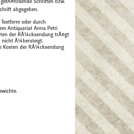
 gefÃ¤hrdende Schriften bzw.
chrift abgegeben.
 Textform oder durch
m Antiquariat Anna Petri
Kosten der RÃ¼cksendung trÃ¤gt
 nicht Ã¼bersteigt.
die Kosten der RÃ¼cksendung
ewichte.