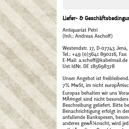
Liefer- & Geschäftsbeding
Antiquariat Petri
(Inh.: Andreas Aschoff)
Westendstr. 17, D-07743 Jena
Tel.: +49 (0)3641 890216, Fax
E-Mail: a.schoff@kabelmail.de
Ust IdNr. DE 185698378
Unser Angebot ist freibleibend.
7% MwSt, im nicht europÃ¤is
Europas behalten wir uns Vora
MÃ¤ngel sind nicht besonders 
Beschreibung geliefert. Bitte 
Benachrichtigung erfolgt in de
anfallende Bankspesen, beson
anderes gewÃ¼nscht, wird jede