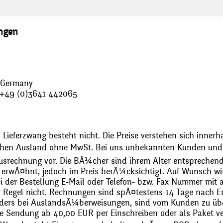
ungen
, Germany
: +49 (0)3641 442065
 Lieferzwang besteht nicht. Die Preise verstehen sich innerh
chen Ausland ohne MwSt. Bei uns unbekannten Kunden und 
usrechnung vor. Die BÃ¼cher sind ihrem Alter entsprechend
erwÃ¤hnt, jedoch im Preis berÃ¼cksichtigt. Auf Wunsch wir
bei der Bestellung E-Mail oder Telefon- bzw. Fax Nummer mit 
r Regel nicht. Rechnungen sind spÃ¤testens 14 Tage nach Erh
ders bei AuslandsÃ¼berweisungen, sind vom Kunden zu üb
 Sendung ab 40,00 EUR per Einschreiben oder als Paket ver