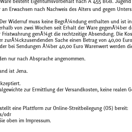
 Ware besteht Eigentumsvorbehalt nach Ã 455 BGB. Jugend
r an Erwachsen nach Nachweis des Alters und gegen Unters
. Der Widerruf muss keine BegrÃ¼ndung enthalten und ist in
halb von zwei Wochen seit Erhalt der Ware gegenÃ¼ber de
zur Fristwahrung genÃ¼gt die rechtzeitige Absendung. Die 
 der zurÃ¼ckzusendenden Sache einen Betrag von 40,00 Euro
 oder bei Sendungen Ã¼ber 40,00 Euro Warenwert werden 
den nur nach Absprache angenommen.
and ist Jena.
zeptiert.
gewichte zur Ermittlung der Versandkosten, keine realen G
ellt eine Plattform zur Online-Streitbeilegung (OS) bereit:
s/odr
Sie oben im Impressum.