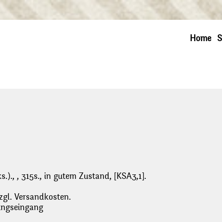
Home
S
.)., , 315s., in gutem Zustand, [KSA3,1].
zgl. Versandkosten.
lungseingang