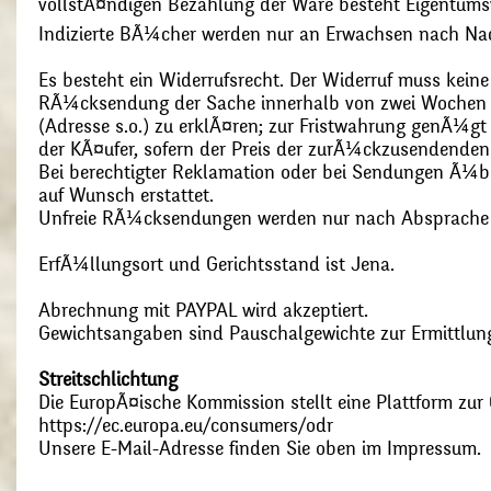
vollstÃ¤ndigen Bezahlung der Ware besteht Eigentums
Indizierte BÃ¼cher werden nur an Erwachsen nach Nac
Es besteht ein Widerrufsrecht. Der Widerruf muss kein
RÃ¼cksendung der Sache innerhalb von zwei Wochen s
(Adresse s.o.) zu erklÃ¤ren; zur Fristwahrung genÃ¼g
der KÃ¤ufer, sofern der Preis der zurÃ¼ckzusendenden
Bei berechtigter Reklamation oder bei Sendungen Ã¼
auf Wunsch erstattet.
Unfreie RÃ¼cksendungen werden nur nach Absprach
ErfÃ¼llungsort und Gerichtsstand ist Jena.
Abrechnung mit PAYPAL wird akzeptiert.
Gewichtsangaben sind Pauschalgewichte zur Ermittlung
Streitschlichtung
Die EuropÃ¤ische Kommission stellt eine Plattform zur O
https://ec.europa.eu/consumers/odr
Unsere E-Mail-Adresse finden Sie oben im Impressum.