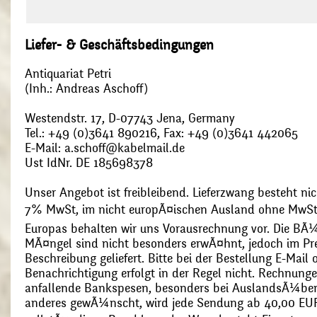
Liefer- & Geschäftsbedingungen
Antiquariat Petri
(Inh.: Andreas Aschoff)
Westendstr. 17, D-07743 Jena, Germany
Tel.: +49 (0)3641 890216, Fax: +49 (0)3641 442065
E-Mail: a.schoff@kabelmail.de
Ust IdNr. DE 185698378
Unser Angebot ist freibleibend. Lieferzwang besteht nic
7% MwSt, im nicht europÃ¤ischen Ausland ohne MwSt
Europas behalten wir uns Vorausrechnung vor. Die BÃ¼
MÃ¤ngel sind nicht besonders erwÃ¤hnt, jedoch im Pre
Beschreibung geliefert. Bitte bei der Bestellung E-Mail
Benachrichtigung erfolgt in der Regel nicht. Rechnunge
anfallende Bankspesen, besonders bei AuslandsÃ¼ber
anderes gewÃ¼nscht, wird jede Sendung ab 40,00 EUR p