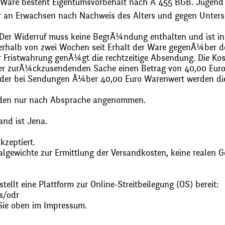
 Ware besteht Eigentumsvorbehalt nach Ã 455 BGB. Jugend
r an Erwachsen nach Nachweis des Alters und gegen Unters
. Der Widerruf muss keine BegrÃ¼ndung enthalten und ist in
halb von zwei Wochen seit Erhalt der Ware gegenÃ¼ber de
zur Fristwahrung genÃ¼gt die rechtzeitige Absendung. Die 
 der zurÃ¼ckzusendenden Sache einen Betrag von 40,00 Euro
 oder bei Sendungen Ã¼ber 40,00 Euro Warenwert werden 
den nur nach Absprache angenommen.
and ist Jena.
zeptiert.
gewichte zur Ermittlung der Versandkosten, keine realen G
ellt eine Plattform zur Online-Streitbeilegung (OS) bereit:
s/odr
Sie oben im Impressum.