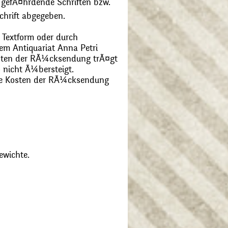
 gefÃ¤hrdende Schriften bzw.
chrift abgegeben.
 Textform oder durch
m Antiquariat Anna Petri
Kosten der RÃ¼cksendung trÃ¤gt
 nicht Ã¼bersteigt.
die Kosten der RÃ¼cksendung
ewichte.