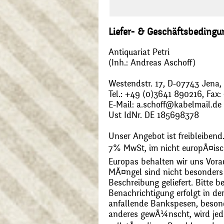
Liefer- & Geschäftsbeding
Antiquariat Petri
(Inh.: Andreas Aschoff)
Westendstr. 17, D-07743 Jena
Tel.: +49 (0)3641 890216, Fax
E-Mail: a.schoff@kabelmail.de
Ust IdNr. DE 185698378
Unser Angebot ist freibleibend.
7% MwSt, im nicht europÃ¤is
Europas behalten wir uns Vora
MÃ¤ngel sind nicht besonders 
Beschreibung geliefert. Bitte 
Benachrichtigung erfolgt in de
anfallende Bankspesen, beson
anderes gewÃ¼nscht, wird jede