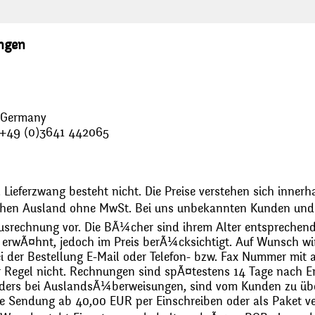
ungen
, Germany
: +49 (0)3641 442065
 Lieferzwang besteht nicht. Die Preise verstehen sich innerh
chen Ausland ohne MwSt. Bei uns unbekannten Kunden und 
usrechnung vor. Die BÃ¼cher sind ihrem Alter entsprechend
erwÃ¤hnt, jedoch im Preis berÃ¼cksichtigt. Auf Wunsch wir
bei der Bestellung E-Mail oder Telefon- bzw. Fax Nummer mit 
r Regel nicht. Rechnungen sind spÃ¤testens 14 Tage nach Erh
ders bei AuslandsÃ¼berweisungen, sind vom Kunden zu üb
 Sendung ab 40,00 EUR per Einschreiben oder als Paket ver