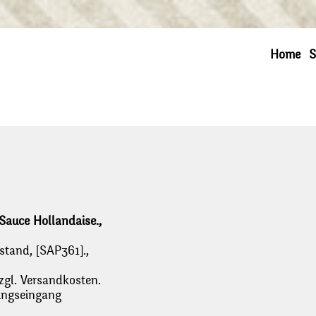
Home
S
auce Hollandaise.,
ustand, [SAP361].,
zgl. Versandkosten.
lungseingang