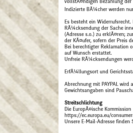
vollstÃ¤ndigen Bezahlung der
Indizierte BÃ¼cher werden nu
Es besteht ein Widerrufsrecht
RÃ¼cksendung der Sache inner
(Adresse s.o.) zu erklÃ¤ren; 
der KÃ¤ufer, sofern der Preis
Bei berechtigter Reklamation
auf Wunsch erstattet.
Unfreie RÃ¼cksendungen wer
ErfÃ¼llungsort und Gerichtsst
Abrechnung mit PAYPAL wird ak
Gewichtsangaben sind Pauschal
Streitschlichtung
Die EuropÃ¤ische Kommission st
https://ec.europa.eu/consumer
Unsere E-Mail-Adresse finden 