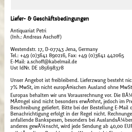
Liefer- & Geschäftsbedingungen
Antiquariat Petri
(Inh.: Andreas Aschoff)
Westendstr. 17, D-07743 Jena, Germany
Tel.: +49 (0)3641 890216, Fax: +49 (0)3641 442065
E-Mail: a.schoff@kabelmail.de
Ust IdNr. DE 185698378
Unser Angebot ist freibleibend. Lieferzwang besteht nic
7% MwSt, im nicht europÃ¤ischen Ausland ohne MwSt
Europas behalten wir uns Vorausrechnung vor. Die BÃ¼
MÃ¤ngel sind nicht besonders erwÃ¤hnt, jedoch im Pre
Beschreibung geliefert. Bitte bei der Bestellung E-Mail
Benachrichtigung erfolgt in der Regel nicht. Rechnunge
anfallende Bankspesen, besonders bei AuslandsÃ¼ber
anderes gewÃ¼nscht, wird jede Sendung ab 40,00 EUR p