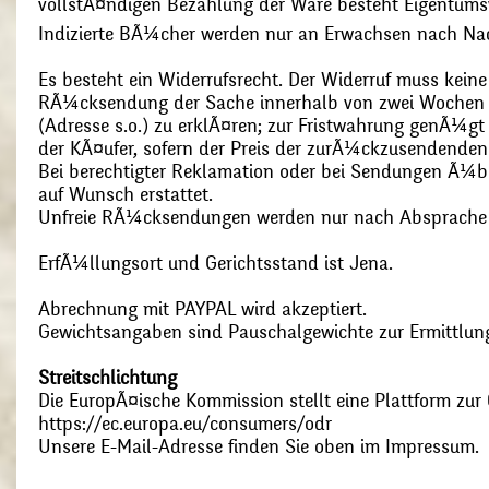
vollstÃ¤ndigen Bezahlung der Ware besteht Eigentums
Indizierte BÃ¼cher werden nur an Erwachsen nach Nac
Es besteht ein Widerrufsrecht. Der Widerruf muss kein
RÃ¼cksendung der Sache innerhalb von zwei Wochen s
(Adresse s.o.) zu erklÃ¤ren; zur Fristwahrung genÃ¼g
der KÃ¤ufer, sofern der Preis der zurÃ¼ckzusendenden
Bei berechtigter Reklamation oder bei Sendungen Ã¼
auf Wunsch erstattet.
Unfreie RÃ¼cksendungen werden nur nach Absprach
ErfÃ¼llungsort und Gerichtsstand ist Jena.
Abrechnung mit PAYPAL wird akzeptiert.
Gewichtsangaben sind Pauschalgewichte zur Ermittlung
Streitschlichtung
Die EuropÃ¤ische Kommission stellt eine Plattform zur O
https://ec.europa.eu/consumers/odr
Unsere E-Mail-Adresse finden Sie oben im Impressum.