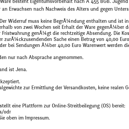
 Ware besteht Eigentumsvorbehalt nach Ã 455 BGB. Jugend
r an Erwachsen nach Nachweis des Alters und gegen Unters
. Der Widerruf muss keine BegrÃ¼ndung enthalten und ist in
halb von zwei Wochen seit Erhalt der Ware gegenÃ¼ber de
zur Fristwahrung genÃ¼gt die rechtzeitige Absendung. Die 
 der zurÃ¼ckzusendenden Sache einen Betrag von 40,00 Euro
 oder bei Sendungen Ã¼ber 40,00 Euro Warenwert werden 
den nur nach Absprache angenommen.
and ist Jena.
zeptiert.
gewichte zur Ermittlung der Versandkosten, keine realen G
ellt eine Plattform zur Online-Streitbeilegung (OS) bereit:
s/odr
Sie oben im Impressum.