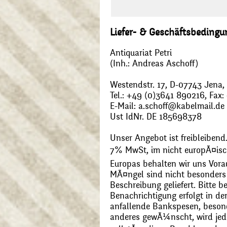
Liefer- & Geschäftsbeding
Antiquariat Petri
(Inh.: Andreas Aschoff)
Westendstr. 17, D-07743 Jena
Tel.: +49 (0)3641 890216, Fax
E-Mail: a.schoff@kabelmail.de
Ust IdNr. DE 185698378
Unser Angebot ist freibleibend.
7% MwSt, im nicht europÃ¤is
Europas behalten wir uns Vora
MÃ¤ngel sind nicht besonders 
Beschreibung geliefert. Bitte 
Benachrichtigung erfolgt in de
anfallende Bankspesen, beson
anderes gewÃ¼nscht, wird jede