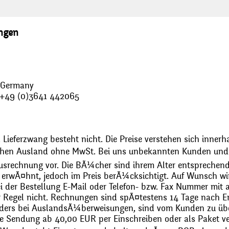
ungen
, Germany
: +49 (0)3641 442065
 Lieferzwang besteht nicht. Die Preise verstehen sich innerh
chen Ausland ohne MwSt. Bei uns unbekannten Kunden und 
usrechnung vor. Die BÃ¼cher sind ihrem Alter entsprechend
erwÃ¤hnt, jedoch im Preis berÃ¼cksichtigt. Auf Wunsch wir
bei der Bestellung E-Mail oder Telefon- bzw. Fax Nummer mit 
r Regel nicht. Rechnungen sind spÃ¤testens 14 Tage nach Erh
ders bei AuslandsÃ¼berweisungen, sind vom Kunden zu üb
 Sendung ab 40,00 EUR per Einschreiben oder als Paket ver