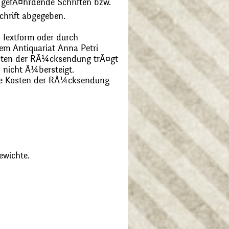
 gefÃ¤hrdende Schriften bzw.
chrift abgegeben.
 Textform oder durch
m Antiquariat Anna Petri
Kosten der RÃ¼cksendung trÃ¤gt
 nicht Ã¼bersteigt.
die Kosten der RÃ¼cksendung
ewichte.