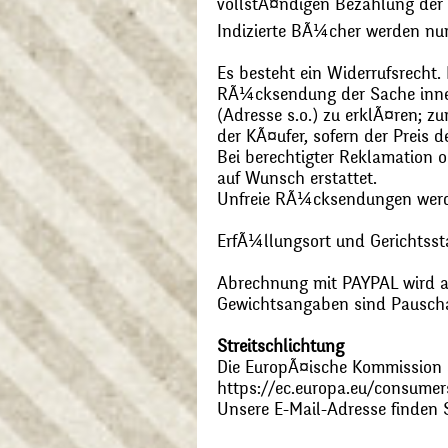
vollstÃ¤ndigen Bezahlung der
Indizierte BÃ¼cher werden nu
Es besteht ein Widerrufsrecht
RÃ¼cksendung der Sache inner
(Adresse s.o.) zu erklÃ¤ren; 
der KÃ¤ufer, sofern der Preis
Bei berechtigter Reklamation
auf Wunsch erstattet.
Unfreie RÃ¼cksendungen wer
ErfÃ¼llungsort und Gerichtsst
Abrechnung mit PAYPAL wird ak
Gewichtsangaben sind Pauschal
Streitschlichtung
Die EuropÃ¤ische Kommission st
https://ec.europa.eu/consumer
Unsere E-Mail-Adresse finden 