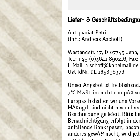
Liefer- & Geschäftsbeding
Antiquariat Petri
(Inh.: Andreas Aschoff)
Westendstr. 17, D-07743 Jena
Tel.: +49 (0)3641 890216, Fax
E-Mail: a.schoff@kabelmail.de
Ust IdNr. DE 185698378
Unser Angebot ist freibleibend.
7% MwSt, im nicht europÃ¤is
Europas behalten wir uns Vora
MÃ¤ngel sind nicht besonders 
Beschreibung geliefert. Bitte 
Benachrichtigung erfolgt in de
anfallende Bankspesen, beson
anderes gewÃ¼nscht, wird jede