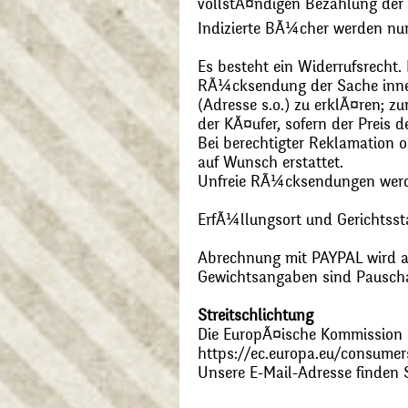
vollstÃ¤ndigen Bezahlung der
Indizierte BÃ¼cher werden nu
Es besteht ein Widerrufsrecht
RÃ¼cksendung der Sache inner
(Adresse s.o.) zu erklÃ¤ren; 
der KÃ¤ufer, sofern der Preis
Bei berechtigter Reklamation
auf Wunsch erstattet.
Unfreie RÃ¼cksendungen wer
ErfÃ¼llungsort und Gerichtsst
Abrechnung mit PAYPAL wird ak
Gewichtsangaben sind Pauschal
Streitschlichtung
Die EuropÃ¤ische Kommission st
https://ec.europa.eu/consumer
Unsere E-Mail-Adresse finden 