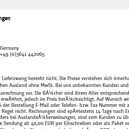
ungen
, Germany
: +49 (0)3641 442065
 Lieferzwang besteht nicht. Die Preise verstehen sich innerh
chen Ausland ohne MwSt. Bei uns unbekannten Kunden und 
usrechnung vor. Die BÃ¼cher sind ihrem Alter entsprechend
erwÃ¤hnt, jedoch im Preis berÃ¼cksichtigt. Auf Wunsch wir
bei der Bestellung E-Mail oder Telefon- bzw. Fax Nummer mit 
r Regel nicht. Rechnungen sind spÃ¤testens 14 Tage nach Erh
ders bei AuslandsÃ¼berweisungen, sind vom Kunden zu üb
 Sendung ab 40,00 EUR per Einschreiben oder als Paket ver