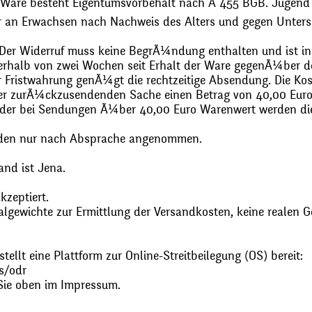
 Ware besteht Eigentumsvorbehalt nach Ã 455 BGB. Jugend
r an Erwachsen nach Nachweis des Alters und gegen Unters
. Der Widerruf muss keine BegrÃ¼ndung enthalten und ist in
halb von zwei Wochen seit Erhalt der Ware gegenÃ¼ber de
zur Fristwahrung genÃ¼gt die rechtzeitige Absendung. Die 
 der zurÃ¼ckzusendenden Sache einen Betrag von 40,00 Euro
 oder bei Sendungen Ã¼ber 40,00 Euro Warenwert werden 
den nur nach Absprache angenommen.
and ist Jena.
zeptiert.
gewichte zur Ermittlung der Versandkosten, keine realen G
ellt eine Plattform zur Online-Streitbeilegung (OS) bereit:
s/odr
Sie oben im Impressum.