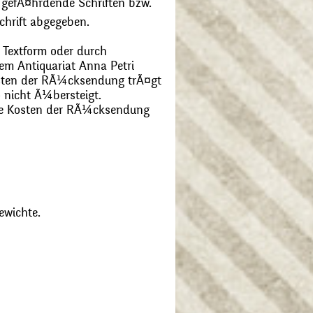
 gefÃ¤hrdende Schriften bzw.
chrift abgegeben.
 Textform oder durch
m Antiquariat Anna Petri
Kosten der RÃ¼cksendung trÃ¤gt
 nicht Ã¼bersteigt.
die Kosten der RÃ¼cksendung
ewichte.