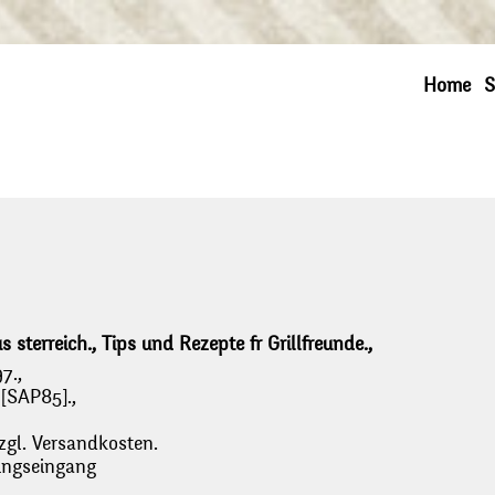
Home
S
s sterreich., Tips und Rezepte fr Grillfreunde.,
7.,
 [SAP85].,
zgl. Versandkosten.
lungseingang