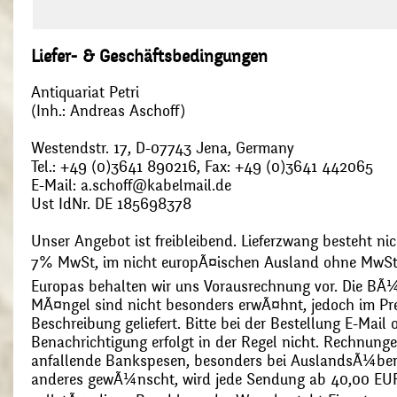
Liefer- & Geschäftsbedingungen
Antiquariat Petri
(Inh.: Andreas Aschoff)
Westendstr. 17, D-07743 Jena, Germany
Tel.: +49 (0)3641 890216, Fax: +49 (0)3641 442065
E-Mail: a.schoff@kabelmail.de
Ust IdNr. DE 185698378
Unser Angebot ist freibleibend. Lieferzwang besteht nic
7% MwSt, im nicht europÃ¤ischen Ausland ohne MwSt
Europas behalten wir uns Vorausrechnung vor. Die BÃ¼
MÃ¤ngel sind nicht besonders erwÃ¤hnt, jedoch im Pre
Beschreibung geliefert. Bitte bei der Bestellung E-Mail
Benachrichtigung erfolgt in der Regel nicht. Rechnunge
anfallende Bankspesen, besonders bei AuslandsÃ¼ber
anderes gewÃ¼nscht, wird jede Sendung ab 40,00 EUR p