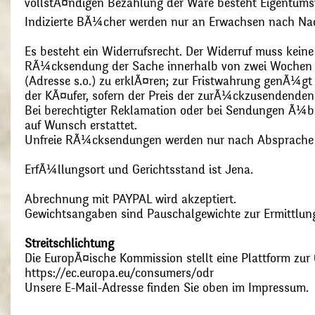
vollstÃ¤ndigen Bezahlung der Ware besteht Eigentums
Indizierte BÃ¼cher werden nur an Erwachsen nach Nac
Es besteht ein Widerrufsrecht. Der Widerruf muss kein
RÃ¼cksendung der Sache innerhalb von zwei Wochen s
(Adresse s.o.) zu erklÃ¤ren; zur Fristwahrung genÃ¼g
der KÃ¤ufer, sofern der Preis der zurÃ¼ckzusendenden
Bei berechtigter Reklamation oder bei Sendungen Ã¼
auf Wunsch erstattet.
Unfreie RÃ¼cksendungen werden nur nach Absprach
ErfÃ¼llungsort und Gerichtsstand ist Jena.
Abrechnung mit PAYPAL wird akzeptiert.
Gewichtsangaben sind Pauschalgewichte zur Ermittlung
Streitschlichtung
Die EuropÃ¤ische Kommission stellt eine Plattform zur O
https://ec.europa.eu/consumers/odr
Unsere E-Mail-Adresse finden Sie oben im Impressum.