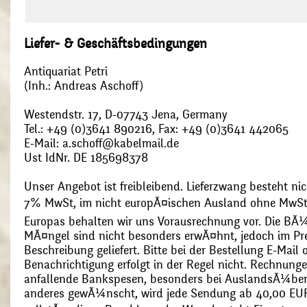
Liefer- & Geschäftsbedingungen
Antiquariat Petri
(Inh.: Andreas Aschoff)
Westendstr. 17, D-07743 Jena, Germany
Tel.: +49 (0)3641 890216, Fax: +49 (0)3641 442065
E-Mail: a.schoff@kabelmail.de
Ust IdNr. DE 185698378
Unser Angebot ist freibleibend. Lieferzwang besteht nic
7% MwSt, im nicht europÃ¤ischen Ausland ohne MwSt
Europas behalten wir uns Vorausrechnung vor. Die BÃ¼
MÃ¤ngel sind nicht besonders erwÃ¤hnt, jedoch im Pre
Beschreibung geliefert. Bitte bei der Bestellung E-Mail
Benachrichtigung erfolgt in der Regel nicht. Rechnunge
anfallende Bankspesen, besonders bei AuslandsÃ¼ber
anderes gewÃ¼nscht, wird jede Sendung ab 40,00 EUR p