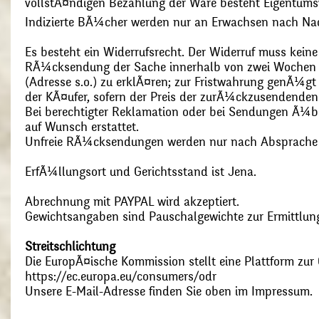
vollstÃ¤ndigen Bezahlung der Ware besteht Eigentums
Indizierte BÃ¼cher werden nur an Erwachsen nach Nac
Es besteht ein Widerrufsrecht. Der Widerruf muss kein
RÃ¼cksendung der Sache innerhalb von zwei Wochen s
(Adresse s.o.) zu erklÃ¤ren; zur Fristwahrung genÃ¼g
der KÃ¤ufer, sofern der Preis der zurÃ¼ckzusendenden
Bei berechtigter Reklamation oder bei Sendungen Ã¼
auf Wunsch erstattet.
Unfreie RÃ¼cksendungen werden nur nach Absprach
ErfÃ¼llungsort und Gerichtsstand ist Jena.
Abrechnung mit PAYPAL wird akzeptiert.
Gewichtsangaben sind Pauschalgewichte zur Ermittlung
Streitschlichtung
Die EuropÃ¤ische Kommission stellt eine Plattform zur O
https://ec.europa.eu/consumers/odr
Unsere E-Mail-Adresse finden Sie oben im Impressum.