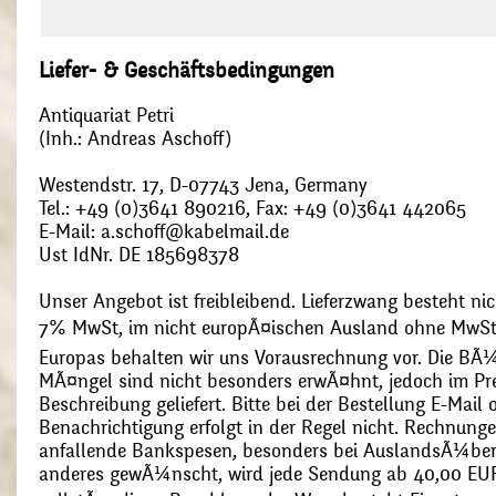
Liefer- & Geschäftsbedingungen
Antiquariat Petri
(Inh.: Andreas Aschoff)
Westendstr. 17, D-07743 Jena, Germany
Tel.: +49 (0)3641 890216, Fax: +49 (0)3641 442065
E-Mail: a.schoff@kabelmail.de
Ust IdNr. DE 185698378
Unser Angebot ist freibleibend. Lieferzwang besteht nic
7% MwSt, im nicht europÃ¤ischen Ausland ohne MwSt
Europas behalten wir uns Vorausrechnung vor. Die BÃ¼
MÃ¤ngel sind nicht besonders erwÃ¤hnt, jedoch im Pre
Beschreibung geliefert. Bitte bei der Bestellung E-Mail
Benachrichtigung erfolgt in der Regel nicht. Rechnunge
anfallende Bankspesen, besonders bei AuslandsÃ¼ber
anderes gewÃ¼nscht, wird jede Sendung ab 40,00 EUR p