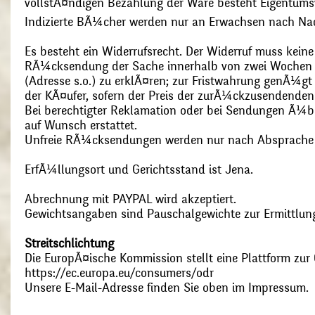
vollstÃ¤ndigen Bezahlung der Ware besteht Eigentums
Indizierte BÃ¼cher werden nur an Erwachsen nach Nac
Es besteht ein Widerrufsrecht. Der Widerruf muss kein
RÃ¼cksendung der Sache innerhalb von zwei Wochen s
(Adresse s.o.) zu erklÃ¤ren; zur Fristwahrung genÃ¼g
der KÃ¤ufer, sofern der Preis der zurÃ¼ckzusendenden
Bei berechtigter Reklamation oder bei Sendungen Ã¼
auf Wunsch erstattet.
Unfreie RÃ¼cksendungen werden nur nach Absprach
ErfÃ¼llungsort und Gerichtsstand ist Jena.
Abrechnung mit PAYPAL wird akzeptiert.
Gewichtsangaben sind Pauschalgewichte zur Ermittlung
Streitschlichtung
Die EuropÃ¤ische Kommission stellt eine Plattform zur O
https://ec.europa.eu/consumers/odr
Unsere E-Mail-Adresse finden Sie oben im Impressum.