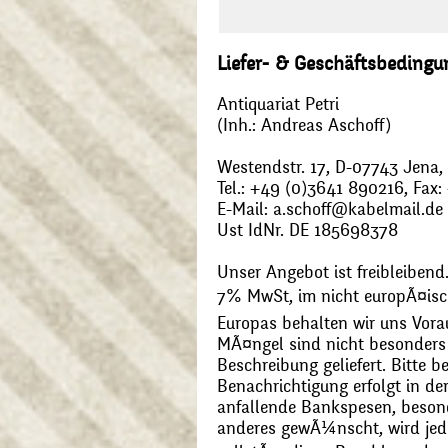
Liefer- & Geschäftsbeding
Antiquariat Petri
(Inh.: Andreas Aschoff)
Westendstr. 17, D-07743 Jena
Tel.: +49 (0)3641 890216, Fax
E-Mail: a.schoff@kabelmail.de
Ust IdNr. DE 185698378
Unser Angebot ist freibleibend.
7% MwSt, im nicht europÃ¤is
Europas behalten wir uns Vora
MÃ¤ngel sind nicht besonders 
Beschreibung geliefert. Bitte 
Benachrichtigung erfolgt in de
anfallende Bankspesen, beson
anderes gewÃ¼nscht, wird jede