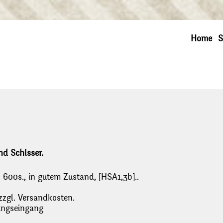
Home
S
d Schlsser.
 600s., in gutem Zustand, [HSA1,3b]..
zzgl. Versandkosten.
lungseingang