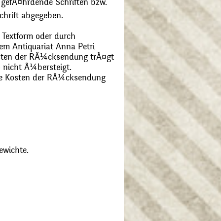
 gefÃ¤hrdende Schriften bzw.
chrift abgegeben.
 Textform oder durch
m Antiquariat Anna Petri
Kosten der RÃ¼cksendung trÃ¤gt
 nicht Ã¼bersteigt.
die Kosten der RÃ¼cksendung
ewichte.