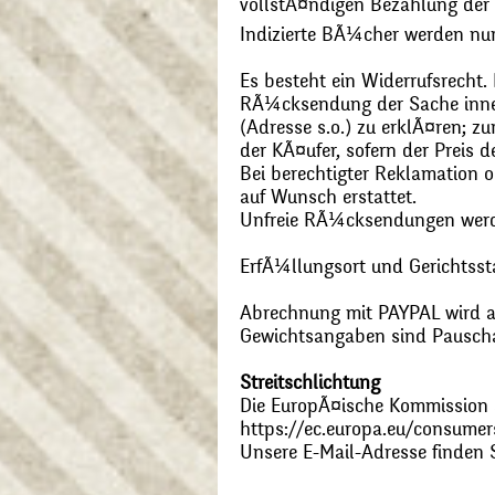
vollstÃ¤ndigen Bezahlung der
Indizierte BÃ¼cher werden nu
Es besteht ein Widerrufsrecht
RÃ¼cksendung der Sache inner
(Adresse s.o.) zu erklÃ¤ren; 
der KÃ¤ufer, sofern der Preis
Bei berechtigter Reklamation
auf Wunsch erstattet.
Unfreie RÃ¼cksendungen wer
ErfÃ¼llungsort und Gerichtsst
Abrechnung mit PAYPAL wird ak
Gewichtsangaben sind Pauschal
Streitschlichtung
Die EuropÃ¤ische Kommission st
https://ec.europa.eu/consumer
Unsere E-Mail-Adresse finden 