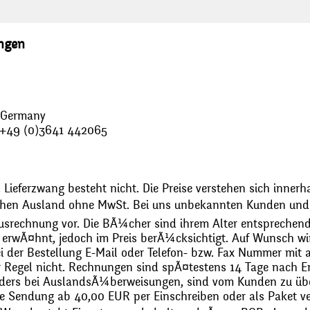
ungen
, Germany
: +49 (0)3641 442065
 Lieferzwang besteht nicht. Die Preise verstehen sich innerh
chen Ausland ohne MwSt. Bei uns unbekannten Kunden und 
usrechnung vor. Die BÃ¼cher sind ihrem Alter entsprechend
erwÃ¤hnt, jedoch im Preis berÃ¼cksichtigt. Auf Wunsch wir
bei der Bestellung E-Mail oder Telefon- bzw. Fax Nummer mit 
r Regel nicht. Rechnungen sind spÃ¤testens 14 Tage nach Erh
ders bei AuslandsÃ¼berweisungen, sind vom Kunden zu üb
 Sendung ab 40,00 EUR per Einschreiben oder als Paket ver