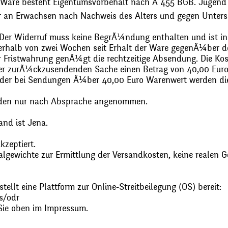
 Ware besteht Eigentumsvorbehalt nach Ã 455 BGB. Jugend
r an Erwachsen nach Nachweis des Alters und gegen Unters
. Der Widerruf muss keine BegrÃ¼ndung enthalten und ist in
halb von zwei Wochen seit Erhalt der Ware gegenÃ¼ber de
zur Fristwahrung genÃ¼gt die rechtzeitige Absendung. Die 
 der zurÃ¼ckzusendenden Sache einen Betrag von 40,00 Euro
 oder bei Sendungen Ã¼ber 40,00 Euro Warenwert werden 
den nur nach Absprache angenommen.
and ist Jena.
zeptiert.
gewichte zur Ermittlung der Versandkosten, keine realen G
ellt eine Plattform zur Online-Streitbeilegung (OS) bereit:
s/odr
Sie oben im Impressum.