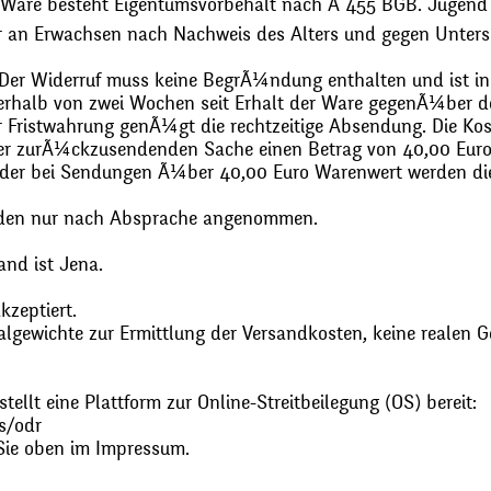
 Ware besteht Eigentumsvorbehalt nach Ã 455 BGB. Jugend
r an Erwachsen nach Nachweis des Alters und gegen Unters
. Der Widerruf muss keine BegrÃ¼ndung enthalten und ist in
halb von zwei Wochen seit Erhalt der Ware gegenÃ¼ber de
zur Fristwahrung genÃ¼gt die rechtzeitige Absendung. Die 
 der zurÃ¼ckzusendenden Sache einen Betrag von 40,00 Euro
 oder bei Sendungen Ã¼ber 40,00 Euro Warenwert werden 
den nur nach Absprache angenommen.
and ist Jena.
zeptiert.
gewichte zur Ermittlung der Versandkosten, keine realen G
ellt eine Plattform zur Online-Streitbeilegung (OS) bereit:
s/odr
Sie oben im Impressum.