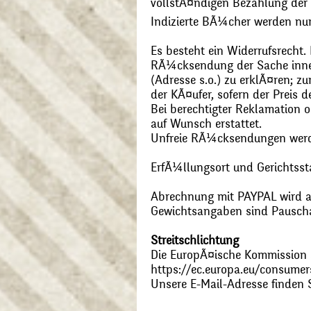
vollstÃ¤ndigen Bezahlung der
Indizierte BÃ¼cher werden nu
Es besteht ein Widerrufsrecht
RÃ¼cksendung der Sache inner
(Adresse s.o.) zu erklÃ¤ren; 
der KÃ¤ufer, sofern der Preis
Bei berechtigter Reklamation
auf Wunsch erstattet.
Unfreie RÃ¼cksendungen wer
ErfÃ¼llungsort und Gerichtsst
Abrechnung mit PAYPAL wird ak
Gewichtsangaben sind Pauschal
Streitschlichtung
Die EuropÃ¤ische Kommission st
https://ec.europa.eu/consumer
Unsere E-Mail-Adresse finden 