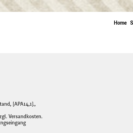
Home
S
tand, [APA14,1].,
zgl. Versandkosten.
lungseingang