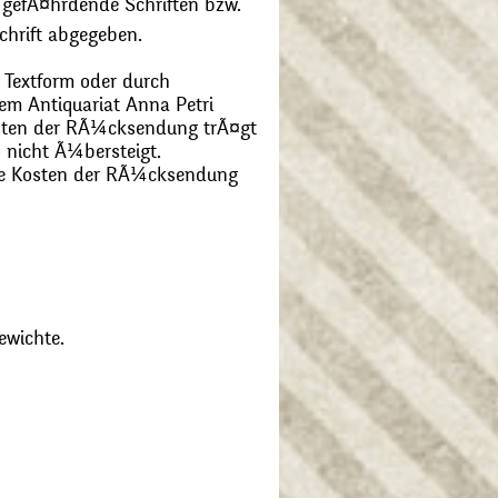
 gefÃ¤hrdende Schriften bzw.
chrift abgegeben.
 Textform oder durch
m Antiquariat Anna Petri
Kosten der RÃ¼cksendung trÃ¤gt
 nicht Ã¼bersteigt.
die Kosten der RÃ¼cksendung
ewichte.