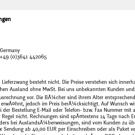
ungen
, Germany
: +49 (0)3641 442065
 Lieferzwang besteht nicht. Die Preise verstehen sich innerh
chen Ausland ohne MwSt. Bei uns unbekannten Kunden und 
usrechnung vor. Die BÃ¼cher sind ihrem Alter entsprechend
erwÃ¤hnt, jedoch im Preis berÃ¼cksichtigt. Auf Wunsch wir
bei der Bestellung E-Mail oder Telefon- bzw. Fax Nummer mit 
r Regel nicht. Rechnungen sind spÃ¤testens 14 Tage nach Erh
ders bei AuslandsÃ¼berweisungen, sind vom Kunden zu üb
 Sendung ab 40,00 EUR per Einschreiben oder als Paket ver