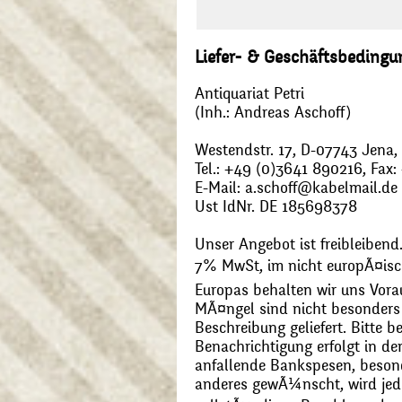
Liefer- & Geschäftsbeding
Antiquariat Petri
(Inh.: Andreas Aschoff)
Westendstr. 17, D-07743 Jena
Tel.: +49 (0)3641 890216, Fax
E-Mail: a.schoff@kabelmail.de
Ust IdNr. DE 185698378
Unser Angebot ist freibleibend.
7% MwSt, im nicht europÃ¤is
Europas behalten wir uns Vora
MÃ¤ngel sind nicht besonders 
Beschreibung geliefert. Bitte 
Benachrichtigung erfolgt in de
anfallende Bankspesen, beson
anderes gewÃ¼nscht, wird jede