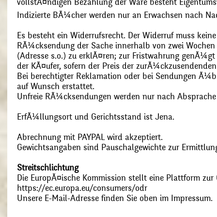
vollstÃ¤ndigen Bezahlung der Ware besteht Eigentums
Indizierte BÃ¼cher werden nur an Erwachsen nach Nac
Es besteht ein Widerrufsrecht. Der Widerruf muss kein
RÃ¼cksendung der Sache innerhalb von zwei Wochen s
(Adresse s.o.) zu erklÃ¤ren; zur Fristwahrung genÃ¼g
der KÃ¤ufer, sofern der Preis der zurÃ¼ckzusendenden
Bei berechtigter Reklamation oder bei Sendungen Ã¼
auf Wunsch erstattet.
Unfreie RÃ¼cksendungen werden nur nach Absprach
ErfÃ¼llungsort und Gerichtsstand ist Jena.
Abrechnung mit PAYPAL wird akzeptiert.
Gewichtsangaben sind Pauschalgewichte zur Ermittlung
Streitschlichtung
Die EuropÃ¤ische Kommission stellt eine Plattform zur O
https://ec.europa.eu/consumers/odr
Unsere E-Mail-Adresse finden Sie oben im Impressum.