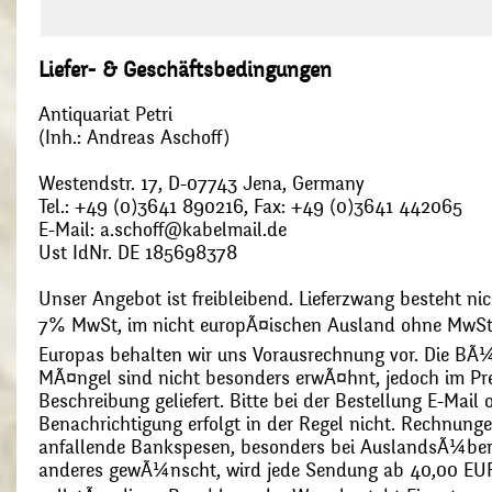
Liefer- & Geschäftsbedingungen
Antiquariat Petri
(Inh.: Andreas Aschoff)
Westendstr. 17, D-07743 Jena, Germany
Tel.: +49 (0)3641 890216, Fax: +49 (0)3641 442065
E-Mail: a.schoff@kabelmail.de
Ust IdNr. DE 185698378
Unser Angebot ist freibleibend. Lieferzwang besteht nic
7% MwSt, im nicht europÃ¤ischen Ausland ohne MwSt
Europas behalten wir uns Vorausrechnung vor. Die BÃ¼
MÃ¤ngel sind nicht besonders erwÃ¤hnt, jedoch im Pre
Beschreibung geliefert. Bitte bei der Bestellung E-Mail
Benachrichtigung erfolgt in der Regel nicht. Rechnunge
anfallende Bankspesen, besonders bei AuslandsÃ¼ber
anderes gewÃ¼nscht, wird jede Sendung ab 40,00 EUR p