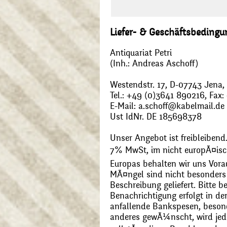
Liefer- & Geschäftsbeding
Antiquariat Petri
(Inh.: Andreas Aschoff)
Westendstr. 17, D-07743 Jena
Tel.: +49 (0)3641 890216, Fax
E-Mail: a.schoff@kabelmail.de
Ust IdNr. DE 185698378
Unser Angebot ist freibleibend.
7% MwSt, im nicht europÃ¤is
Europas behalten wir uns Vora
MÃ¤ngel sind nicht besonders 
Beschreibung geliefert. Bitte 
Benachrichtigung erfolgt in de
anfallende Bankspesen, beson
anderes gewÃ¼nscht, wird jede