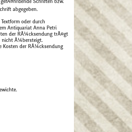
 gefÃ¤hrdende Schriften bzw.
chrift abgegeben.
 Textform oder durch
m Antiquariat Anna Petri
Kosten der RÃ¼cksendung trÃ¤gt
 nicht Ã¼bersteigt.
die Kosten der RÃ¼cksendung
ewichte.