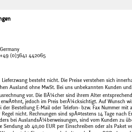
ungen
, Germany
: +49 (0)3641 442065
 Lieferzwang besteht nicht. Die Preise verstehen sich innerh
chen Ausland ohne MwSt. Bei uns unbekannten Kunden und 
usrechnung vor. Die BÃ¼cher sind ihrem Alter entsprechend
erwÃ¤hnt, jedoch im Preis berÃ¼cksichtigt. Auf Wunsch wir
bei der Bestellung E-Mail oder Telefon- bzw. Fax Nummer mit 
r Regel nicht. Rechnungen sind spÃ¤testens 14 Tage nach Erh
ders bei AuslandsÃ¼berweisungen, sind vom Kunden zu üb
 Sendung ab 40,00 EUR per Einschreiben oder als Paket ver