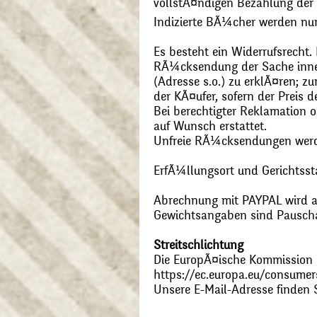
vollstÃ¤ndigen Bezahlung der
Indizierte BÃ¼cher werden nu
Es besteht ein Widerrufsrecht
RÃ¼cksendung der Sache inner
(Adresse s.o.) zu erklÃ¤ren; 
der KÃ¤ufer, sofern der Preis
Bei berechtigter Reklamation
auf Wunsch erstattet.
Unfreie RÃ¼cksendungen wer
ErfÃ¼llungsort und Gerichtsst
Abrechnung mit PAYPAL wird ak
Gewichtsangaben sind Pauschal
Streitschlichtung
Die EuropÃ¤ische Kommission st
https://ec.europa.eu/consumer
Unsere E-Mail-Adresse finden 