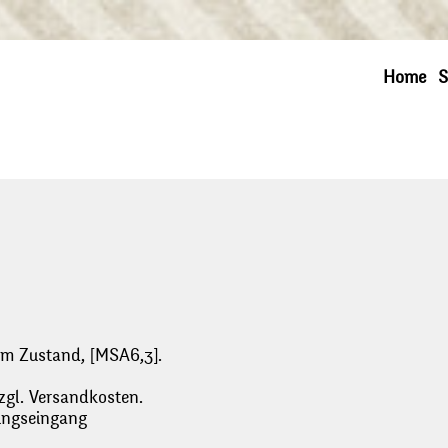
Home
S
utem Zustand, [MSA6,3].
zgl. Versandkosten.
lungseingang