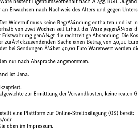
 Ware besteht Eigentumsvorbehalt nach Ã 455 BGB. Jugend
r an Erwachsen nach Nachweis des Alters und gegen Unters
. Der Widerruf muss keine BegrÃ¼ndung enthalten und ist in
halb von zwei Wochen seit Erhalt der Ware gegenÃ¼ber de
zur Fristwahrung genÃ¼gt die rechtzeitige Absendung. Die 
 der zurÃ¼ckzusendenden Sache einen Betrag von 40,00 Euro
 oder bei Sendungen Ã¼ber 40,00 Euro Warenwert werden 
den nur nach Absprache angenommen.
and ist Jena.
zeptiert.
gewichte zur Ermittlung der Versandkosten, keine realen G
ellt eine Plattform zur Online-Streitbeilegung (OS) bereit:
s/odr
Sie oben im Impressum.