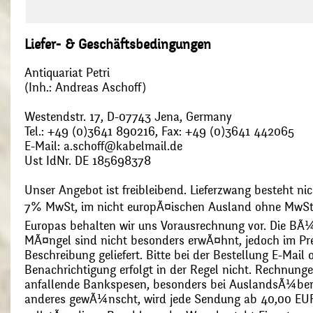
Liefer- & Geschäftsbedingungen
Antiquariat Petri
(Inh.: Andreas Aschoff)
Westendstr. 17, D-07743 Jena, Germany
Tel.: +49 (0)3641 890216, Fax: +49 (0)3641 442065
E-Mail: a.schoff@kabelmail.de
Ust IdNr. DE 185698378
Unser Angebot ist freibleibend. Lieferzwang besteht nic
7% MwSt, im nicht europÃ¤ischen Ausland ohne MwSt
Europas behalten wir uns Vorausrechnung vor. Die BÃ¼
MÃ¤ngel sind nicht besonders erwÃ¤hnt, jedoch im Pre
Beschreibung geliefert. Bitte bei der Bestellung E-Mail
Benachrichtigung erfolgt in der Regel nicht. Rechnunge
anfallende Bankspesen, besonders bei AuslandsÃ¼ber
anderes gewÃ¼nscht, wird jede Sendung ab 40,00 EUR p