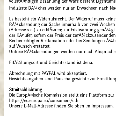
vollstÃ¤ndigen Bezahlung der Ware besteht Eigentums
Indizierte BÃ¼cher werden nur an Erwachsen nach Nac
Es besteht ein Widerrufsrecht. Der Widerruf muss kein
RÃ¼cksendung der Sache innerhalb von zwei Wochen s
(Adresse s.o.) zu erklÃ¤ren; zur Fristwahrung genÃ¼g
der KÃ¤ufer, sofern der Preis der zurÃ¼ckzusendenden
Bei berechtigter Reklamation oder bei Sendungen Ã¼
auf Wunsch erstattet.
Unfreie RÃ¼cksendungen werden nur nach Absprach
ErfÃ¼llungsort und Gerichtsstand ist Jena.
Abrechnung mit PAYPAL wird akzeptiert.
Gewichtsangaben sind Pauschalgewichte zur Ermittlung
Streitschlichtung
Die EuropÃ¤ische Kommission stellt eine Plattform zur O
https://ec.europa.eu/consumers/odr
Unsere E-Mail-Adresse finden Sie oben im Impressum.