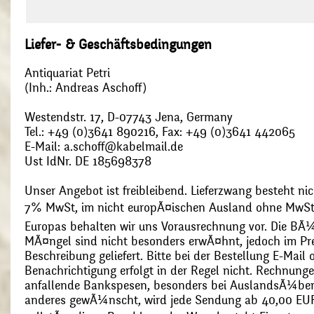
Liefer- & Geschäftsbedingungen
Antiquariat Petri
(Inh.: Andreas Aschoff)
Westendstr. 17, D-07743 Jena, Germany
Tel.: +49 (0)3641 890216, Fax: +49 (0)3641 442065
E-Mail: a.schoff@kabelmail.de
Ust IdNr. DE 185698378
Unser Angebot ist freibleibend. Lieferzwang besteht nic
7% MwSt, im nicht europÃ¤ischen Ausland ohne MwSt
Europas behalten wir uns Vorausrechnung vor. Die BÃ¼
MÃ¤ngel sind nicht besonders erwÃ¤hnt, jedoch im Pre
Beschreibung geliefert. Bitte bei der Bestellung E-Mail
Benachrichtigung erfolgt in der Regel nicht. Rechnunge
anfallende Bankspesen, besonders bei AuslandsÃ¼ber
anderes gewÃ¼nscht, wird jede Sendung ab 40,00 EUR p