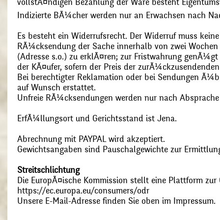
vollstÃ¤ndigen Bezahlung der Ware besteht Eigentums
Indizierte BÃ¼cher werden nur an Erwachsen nach Nac
Es besteht ein Widerrufsrecht. Der Widerruf muss kein
RÃ¼cksendung der Sache innerhalb von zwei Wochen s
(Adresse s.o.) zu erklÃ¤ren; zur Fristwahrung genÃ¼g
der KÃ¤ufer, sofern der Preis der zurÃ¼ckzusendenden
Bei berechtigter Reklamation oder bei Sendungen Ã¼
auf Wunsch erstattet.
Unfreie RÃ¼cksendungen werden nur nach Absprach
ErfÃ¼llungsort und Gerichtsstand ist Jena.
Abrechnung mit PAYPAL wird akzeptiert.
Gewichtsangaben sind Pauschalgewichte zur Ermittlung
Streitschlichtung
Die EuropÃ¤ische Kommission stellt eine Plattform zur O
https://ec.europa.eu/consumers/odr
Unsere E-Mail-Adresse finden Sie oben im Impressum.