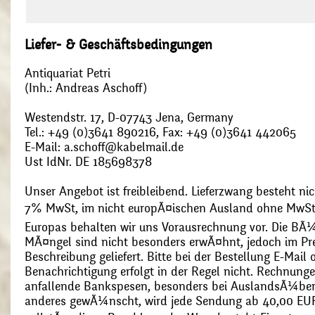
Liefer- & Geschäftsbedingungen
Antiquariat Petri
(Inh.: Andreas Aschoff)
Westendstr. 17, D-07743 Jena, Germany
Tel.: +49 (0)3641 890216, Fax: +49 (0)3641 442065
E-Mail: a.schoff@kabelmail.de
Ust IdNr. DE 185698378
Unser Angebot ist freibleibend. Lieferzwang besteht nic
7% MwSt, im nicht europÃ¤ischen Ausland ohne MwSt
Europas behalten wir uns Vorausrechnung vor. Die BÃ¼
MÃ¤ngel sind nicht besonders erwÃ¤hnt, jedoch im Pre
Beschreibung geliefert. Bitte bei der Bestellung E-Mail
Benachrichtigung erfolgt in der Regel nicht. Rechnunge
anfallende Bankspesen, besonders bei AuslandsÃ¼ber
anderes gewÃ¼nscht, wird jede Sendung ab 40,00 EUR p