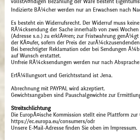
vollstÃ¤ndigen Bezahlung der Ware besteht Eigentums
Indizierte BÃ¼cher werden nur an Erwachsen nach Nac
Es besteht ein Widerrufsrecht. Der Widerruf muss kein
RÃ¼cksendung der Sache innerhalb von zwei Wochen s
(Adresse s.o.) zu erklÃ¤ren; zur Fristwahrung genÃ¼g
der KÃ¤ufer, sofern der Preis der zurÃ¼ckzusendenden
Bei berechtigter Reklamation oder bei Sendungen Ã¼
auf Wunsch erstattet.
Unfreie RÃ¼cksendungen werden nur nach Absprach
ErfÃ¼llungsort und Gerichtsstand ist Jena.
Abrechnung mit PAYPAL wird akzeptiert.
Gewichtsangaben sind Pauschalgewichte zur Ermittlung
Streitschlichtung
Die EuropÃ¤ische Kommission stellt eine Plattform zur O
https://ec.europa.eu/consumers/odr
Unsere E-Mail-Adresse finden Sie oben im Impressum.