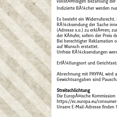
vollstÃ¤ndigen Bezahlung der
Indizierte BÃ¼cher werden nu
Es besteht ein Widerrufsrecht
RÃ¼cksendung der Sache inner
(Adresse s.o.) zu erklÃ¤ren; 
der KÃ¤ufer, sofern der Preis
Bei berechtigter Reklamation
auf Wunsch erstattet.
Unfreie RÃ¼cksendungen wer
ErfÃ¼llungsort und Gerichtsst
Abrechnung mit PAYPAL wird ak
Gewichtsangaben sind Pauschal
Streitschlichtung
Die EuropÃ¤ische Kommission st
https://ec.europa.eu/consumer
Unsere E-Mail-Adresse finden 