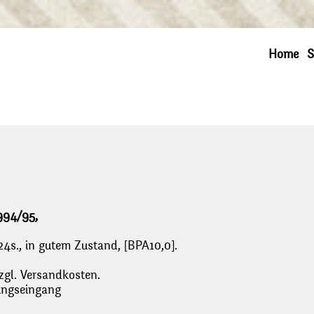
Home
S
994/95,
 24s., in gutem Zustand, [BPA10,0].
zgl. Versandkosten.
lungseingang