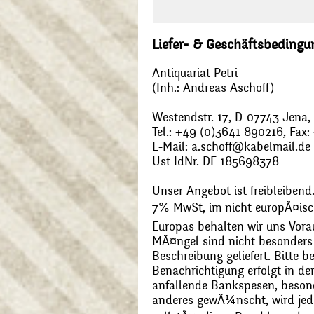
Liefer- & Geschäftsbeding
Antiquariat Petri
(Inh.: Andreas Aschoff)
Westendstr. 17, D-07743 Jena
Tel.: +49 (0)3641 890216, Fax
E-Mail: a.schoff@kabelmail.de
Ust IdNr. DE 185698378
Unser Angebot ist freibleibend.
7% MwSt, im nicht europÃ¤is
Europas behalten wir uns Vora
MÃ¤ngel sind nicht besonders 
Beschreibung geliefert. Bitte 
Benachrichtigung erfolgt in de
anfallende Bankspesen, beson
anderes gewÃ¼nscht, wird jede