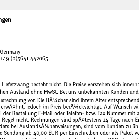
ungen
, Germany
: +49 (0)3641 442065
 Lieferzwang besteht nicht. Die Preise verstehen sich innerh
chen Ausland ohne MwSt. Bei uns unbekannten Kunden und 
usrechnung vor. Die BÃ¼cher sind ihrem Alter entsprechend
erwÃ¤hnt, jedoch im Preis berÃ¼cksichtigt. Auf Wunsch wir
bei der Bestellung E-Mail oder Telefon- bzw. Fax Nummer mit 
r Regel nicht. Rechnungen sind spÃ¤testens 14 Tage nach Erh
ders bei AuslandsÃ¼berweisungen, sind vom Kunden zu üb
 Sendung ab 40,00 EUR per Einschreiben oder als Paket ver