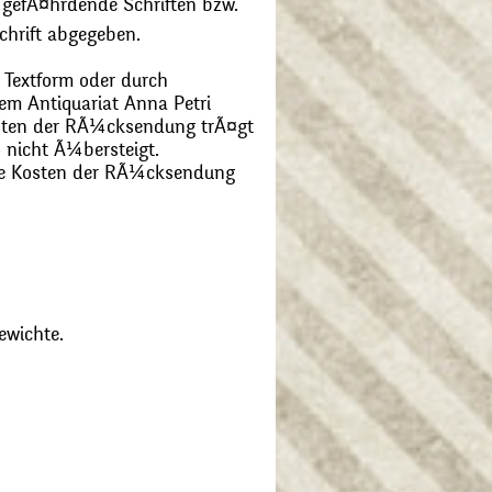
 gefÃ¤hrdende Schriften bzw.
chrift abgegeben.
 Textform oder durch
m Antiquariat Anna Petri
Kosten der RÃ¼cksendung trÃ¤gt
 nicht Ã¼bersteigt.
die Kosten der RÃ¼cksendung
ewichte.