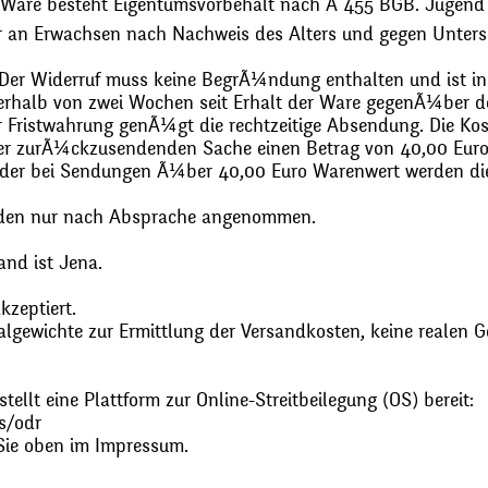
 Ware besteht Eigentumsvorbehalt nach Ã 455 BGB. Jugend
r an Erwachsen nach Nachweis des Alters und gegen Unters
. Der Widerruf muss keine BegrÃ¼ndung enthalten und ist in
halb von zwei Wochen seit Erhalt der Ware gegenÃ¼ber de
zur Fristwahrung genÃ¼gt die rechtzeitige Absendung. Die 
 der zurÃ¼ckzusendenden Sache einen Betrag von 40,00 Euro
 oder bei Sendungen Ã¼ber 40,00 Euro Warenwert werden 
den nur nach Absprache angenommen.
and ist Jena.
zeptiert.
gewichte zur Ermittlung der Versandkosten, keine realen G
ellt eine Plattform zur Online-Streitbeilegung (OS) bereit:
s/odr
Sie oben im Impressum.