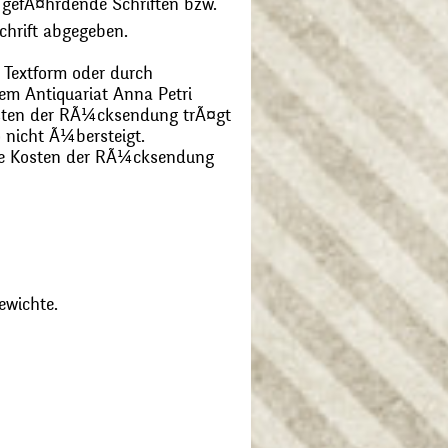
 gefÃ¤hrdende Schriften bzw.
chrift abgegeben.
 Textform oder durch
m Antiquariat Anna Petri
Kosten der RÃ¼cksendung trÃ¤gt
 nicht Ã¼bersteigt.
die Kosten der RÃ¼cksendung
ewichte.