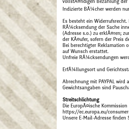
vollstÃ¤ndigen Bezahlung der
Indizierte BÃ¼cher werden nu
Es besteht ein Widerrufsrecht
RÃ¼cksendung der Sache inner
(Adresse s.o.) zu erklÃ¤ren; 
der KÃ¤ufer, sofern der Preis
Bei berechtigter Reklamation
auf Wunsch erstattet.
Unfreie RÃ¼cksendungen wer
ErfÃ¼llungsort und Gerichtsst
Abrechnung mit PAYPAL wird ak
Gewichtsangaben sind Pauschal
Streitschlichtung
Die EuropÃ¤ische Kommission st
https://ec.europa.eu/consumer
Unsere E-Mail-Adresse finden 