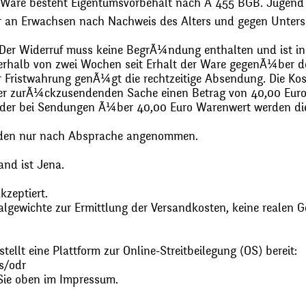
 Ware besteht Eigentumsvorbehalt nach Ã 455 BGB. Jugend
r an Erwachsen nach Nachweis des Alters und gegen Unters
. Der Widerruf muss keine BegrÃ¼ndung enthalten und ist in
halb von zwei Wochen seit Erhalt der Ware gegenÃ¼ber de
zur Fristwahrung genÃ¼gt die rechtzeitige Absendung. Die 
 der zurÃ¼ckzusendenden Sache einen Betrag von 40,00 Euro
 oder bei Sendungen Ã¼ber 40,00 Euro Warenwert werden 
den nur nach Absprache angenommen.
and ist Jena.
zeptiert.
gewichte zur Ermittlung der Versandkosten, keine realen G
ellt eine Plattform zur Online-Streitbeilegung (OS) bereit:
s/odr
Sie oben im Impressum.