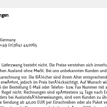
ungen
, Germany
: +49 (0)3641 442065
 Lieferzwang besteht nicht. Die Preise verstehen sich innerh
chen Ausland ohne MwSt. Bei uns unbekannten Kunden und 
usrechnung vor. Die BÃ¼cher sind ihrem Alter entsprechend
erwÃ¤hnt, jedoch im Preis berÃ¼cksichtigt. Auf Wunsch wir
bei der Bestellung E-Mail oder Telefon- bzw. Fax Nummer mit 
r Regel nicht. Rechnungen sind spÃ¤testens 14 Tage nach Erh
ders bei AuslandsÃ¼berweisungen, sind vom Kunden zu üb
 Sendung ab 40,00 EUR per Einschreiben oder als Paket ver