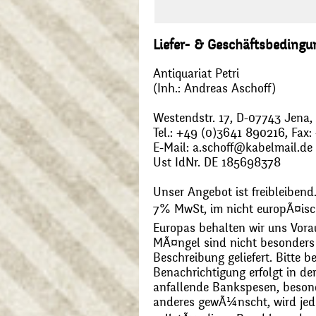
Liefer- & Geschäftsbeding
Antiquariat Petri
(Inh.: Andreas Aschoff)
Westendstr. 17, D-07743 Jena
Tel.: +49 (0)3641 890216, Fax
E-Mail: a.schoff@kabelmail.de
Ust IdNr. DE 185698378
Unser Angebot ist freibleibend.
7% MwSt, im nicht europÃ¤is
Europas behalten wir uns Vora
MÃ¤ngel sind nicht besonders 
Beschreibung geliefert. Bitte 
Benachrichtigung erfolgt in de
anfallende Bankspesen, beson
anderes gewÃ¼nscht, wird jede