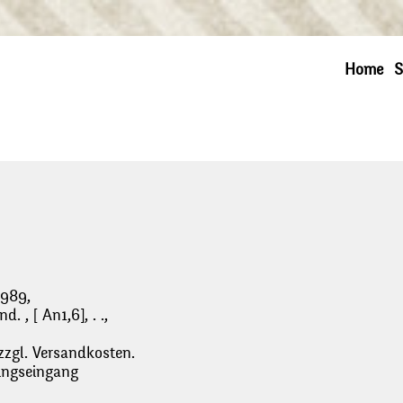
Home
S
1989,
. , [ An1,6], . .,
zzgl. Versandkosten.
lungseingang