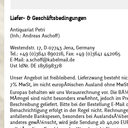
Liefer- & Geschäftsbedingungen
Antiquariat Petri
(Inh.: Andreas Aschoff)
Westendstr. 17, D-07743 Jena, Germany
Tel.: +49 (0)3641 890216, Fax: +49 (0)3641 442065
E-Mail: a.schoff@kabelmail.de
Ust IdNr. DE 185698378
Unser Angebot ist freibleibend. Lieferzwang besteht nic
7% MwSt, im nicht europÃ¤ischen Ausland ohne MwSt
Europas behalten wir uns Vorausrechnung vor. Die BÃ¼
MÃ¤ngel sind nicht besonders erwÃ¤hnt, jedoch im Pre
Beschreibung geliefert. Bitte bei der Bestellung E-Mail
Benachrichtigung erfolgt in der Regel nicht. Rechnunge
anfallende Bankspesen, besonders bei AuslandsÃ¼ber
anderes gewÃ¼nscht, wird jede Sendung ab 40,00 EUR p