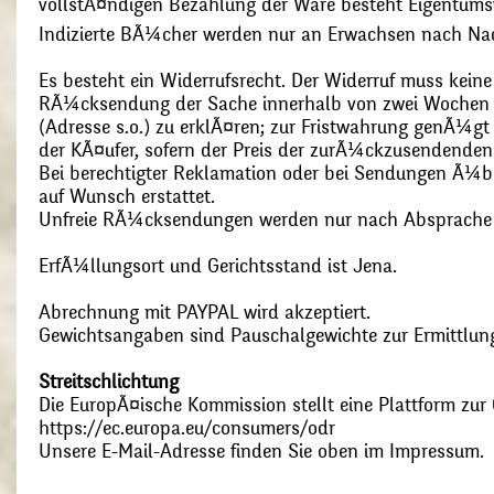
vollstÃ¤ndigen Bezahlung der Ware besteht Eigentums
Indizierte BÃ¼cher werden nur an Erwachsen nach Nac
Es besteht ein Widerrufsrecht. Der Widerruf muss kein
RÃ¼cksendung der Sache innerhalb von zwei Wochen s
(Adresse s.o.) zu erklÃ¤ren; zur Fristwahrung genÃ¼g
der KÃ¤ufer, sofern der Preis der zurÃ¼ckzusendenden
Bei berechtigter Reklamation oder bei Sendungen Ã¼
auf Wunsch erstattet.
Unfreie RÃ¼cksendungen werden nur nach Absprach
ErfÃ¼llungsort und Gerichtsstand ist Jena.
Abrechnung mit PAYPAL wird akzeptiert.
Gewichtsangaben sind Pauschalgewichte zur Ermittlung
Streitschlichtung
Die EuropÃ¤ische Kommission stellt eine Plattform zur O
https://ec.europa.eu/consumers/odr
Unsere E-Mail-Adresse finden Sie oben im Impressum.