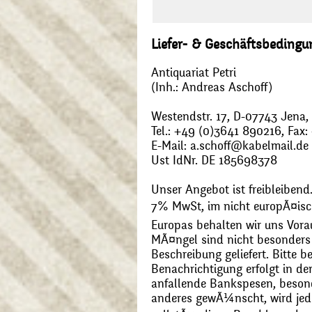
Liefer- & Geschäftsbeding
Antiquariat Petri
(Inh.: Andreas Aschoff)
Westendstr. 17, D-07743 Jena
Tel.: +49 (0)3641 890216, Fax
E-Mail: a.schoff@kabelmail.de
Ust IdNr. DE 185698378
Unser Angebot ist freibleibend.
7% MwSt, im nicht europÃ¤is
Europas behalten wir uns Vora
MÃ¤ngel sind nicht besonders 
Beschreibung geliefert. Bitte 
Benachrichtigung erfolgt in de
anfallende Bankspesen, beson
anderes gewÃ¼nscht, wird jede