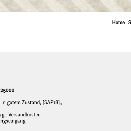
Home
S
/125000
rt, in gutem Zustand, [SAP18].,
zgl. Versandkosten.
lungseingang