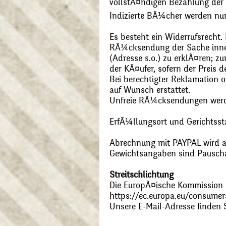
vollstÃ¤ndigen Bezahlung der
Indizierte BÃ¼cher werden nu
Es besteht ein Widerrufsrecht
RÃ¼cksendung der Sache inner
(Adresse s.o.) zu erklÃ¤ren; 
der KÃ¤ufer, sofern der Preis
Bei berechtigter Reklamation
auf Wunsch erstattet.
Unfreie RÃ¼cksendungen wer
ErfÃ¼llungsort und Gerichtsst
Abrechnung mit PAYPAL wird ak
Gewichtsangaben sind Pauschal
Streitschlichtung
Die EuropÃ¤ische Kommission st
https://ec.europa.eu/consumer
Unsere E-Mail-Adresse finden 