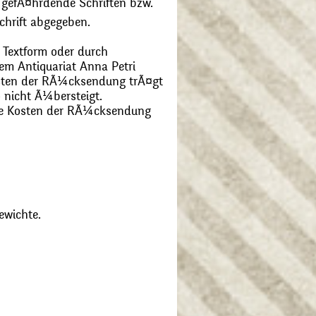
 gefÃ¤hrdende Schriften bzw.
chrift abgegeben.
 Textform oder durch
m Antiquariat Anna Petri
Kosten der RÃ¼cksendung trÃ¤gt
 nicht Ã¼bersteigt.
die Kosten der RÃ¼cksendung
ewichte.