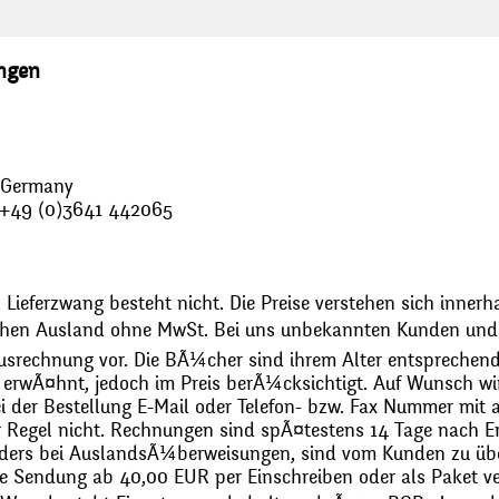
ungen
, Germany
: +49 (0)3641 442065
 Lieferzwang besteht nicht. Die Preise verstehen sich innerh
chen Ausland ohne MwSt. Bei uns unbekannten Kunden und 
usrechnung vor. Die BÃ¼cher sind ihrem Alter entsprechend
erwÃ¤hnt, jedoch im Preis berÃ¼cksichtigt. Auf Wunsch wir
bei der Bestellung E-Mail oder Telefon- bzw. Fax Nummer mit 
r Regel nicht. Rechnungen sind spÃ¤testens 14 Tage nach Erh
ders bei AuslandsÃ¼berweisungen, sind vom Kunden zu üb
 Sendung ab 40,00 EUR per Einschreiben oder als Paket ver