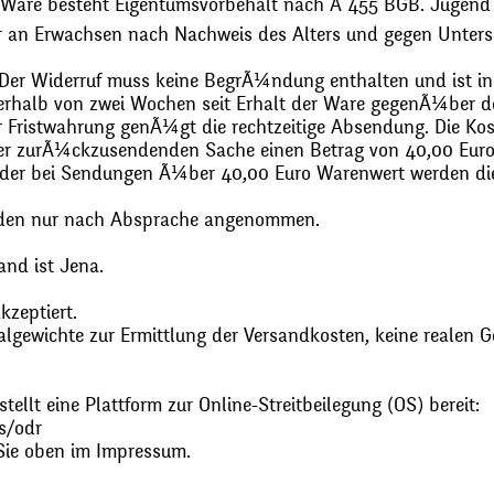
 Ware besteht Eigentumsvorbehalt nach Ã 455 BGB. Jugend
r an Erwachsen nach Nachweis des Alters und gegen Unters
. Der Widerruf muss keine BegrÃ¼ndung enthalten und ist in
halb von zwei Wochen seit Erhalt der Ware gegenÃ¼ber de
zur Fristwahrung genÃ¼gt die rechtzeitige Absendung. Die 
 der zurÃ¼ckzusendenden Sache einen Betrag von 40,00 Euro
 oder bei Sendungen Ã¼ber 40,00 Euro Warenwert werden 
den nur nach Absprache angenommen.
and ist Jena.
zeptiert.
gewichte zur Ermittlung der Versandkosten, keine realen G
ellt eine Plattform zur Online-Streitbeilegung (OS) bereit:
s/odr
Sie oben im Impressum.