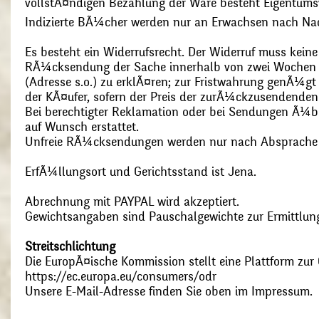
vollstÃ¤ndigen Bezahlung der Ware besteht Eigentums
Indizierte BÃ¼cher werden nur an Erwachsen nach Nac
Es besteht ein Widerrufsrecht. Der Widerruf muss kein
RÃ¼cksendung der Sache innerhalb von zwei Wochen s
(Adresse s.o.) zu erklÃ¤ren; zur Fristwahrung genÃ¼g
der KÃ¤ufer, sofern der Preis der zurÃ¼ckzusendenden
Bei berechtigter Reklamation oder bei Sendungen Ã¼
auf Wunsch erstattet.
Unfreie RÃ¼cksendungen werden nur nach Absprach
ErfÃ¼llungsort und Gerichtsstand ist Jena.
Abrechnung mit PAYPAL wird akzeptiert.
Gewichtsangaben sind Pauschalgewichte zur Ermittlung
Streitschlichtung
Die EuropÃ¤ische Kommission stellt eine Plattform zur O
https://ec.europa.eu/consumers/odr
Unsere E-Mail-Adresse finden Sie oben im Impressum.