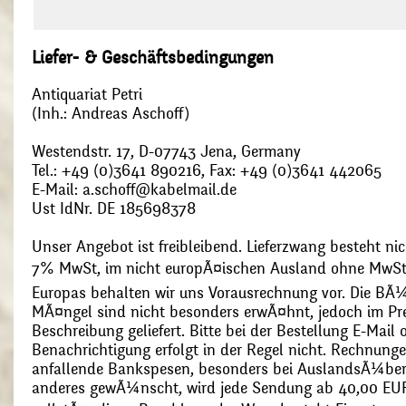
Liefer- & Geschäftsbedingungen
Antiquariat Petri
(Inh.: Andreas Aschoff)
Westendstr. 17, D-07743 Jena, Germany
Tel.: +49 (0)3641 890216, Fax: +49 (0)3641 442065
E-Mail: a.schoff@kabelmail.de
Ust IdNr. DE 185698378
Unser Angebot ist freibleibend. Lieferzwang besteht nic
7% MwSt, im nicht europÃ¤ischen Ausland ohne MwSt
Europas behalten wir uns Vorausrechnung vor. Die BÃ¼
MÃ¤ngel sind nicht besonders erwÃ¤hnt, jedoch im Pre
Beschreibung geliefert. Bitte bei der Bestellung E-Mail
Benachrichtigung erfolgt in der Regel nicht. Rechnunge
anfallende Bankspesen, besonders bei AuslandsÃ¼ber
anderes gewÃ¼nscht, wird jede Sendung ab 40,00 EUR p