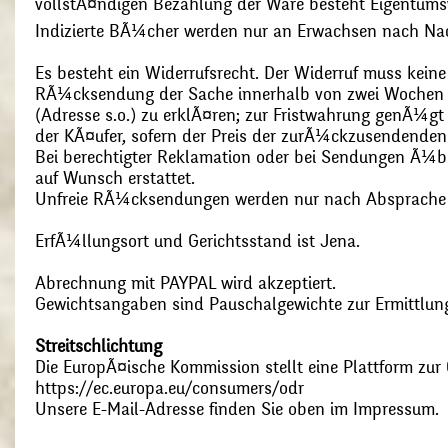
vollstÃ¤ndigen Bezahlung der Ware besteht Eigentums
Indizierte BÃ¼cher werden nur an Erwachsen nach Nac
Es besteht ein Widerrufsrecht. Der Widerruf muss kein
RÃ¼cksendung der Sache innerhalb von zwei Wochen s
(Adresse s.o.) zu erklÃ¤ren; zur Fristwahrung genÃ¼g
der KÃ¤ufer, sofern der Preis der zurÃ¼ckzusendenden
Bei berechtigter Reklamation oder bei Sendungen Ã¼
auf Wunsch erstattet.
Unfreie RÃ¼cksendungen werden nur nach Absprach
ErfÃ¼llungsort und Gerichtsstand ist Jena.
Abrechnung mit PAYPAL wird akzeptiert.
Gewichtsangaben sind Pauschalgewichte zur Ermittlung
Streitschlichtung
Die EuropÃ¤ische Kommission stellt eine Plattform zur O
https://ec.europa.eu/consumers/odr
Unsere E-Mail-Adresse finden Sie oben im Impressum.