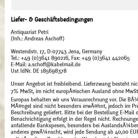
Liefer- & Geschäftsbedingungen
Antiquariat Petri
(Inh.: Andreas Aschoff)
Westendstr. 17, D-07743 Jena, Germany
Tel.: +49 (0)3641 890216, Fax: +49 (0)3641 442065
E-Mail: a.schoff@kabelmail.de
Ust IdNr. DE 185698378
Unser Angebot ist freibleibend. Lieferzwang besteht nic
7% MwSt, im nicht europÃ¤ischen Ausland ohne MwSt
Europas behalten wir uns Vorausrechnung vor. Die BÃ¼
MÃ¤ngel sind nicht besonders erwÃ¤hnt, jedoch im Pre
Beschreibung geliefert. Bitte bei der Bestellung E-Mail
Benachrichtigung erfolgt in der Regel nicht. Rechnunge
anfallende Bankspesen, besonders bei AuslandsÃ¼ber
anderes gewÃ¼nscht, wird jede Sendung ab 40,00 EUR p