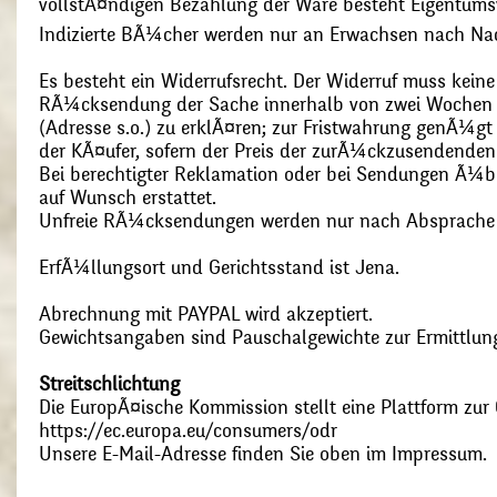
vollstÃ¤ndigen Bezahlung der Ware besteht Eigentums
Indizierte BÃ¼cher werden nur an Erwachsen nach Nac
Es besteht ein Widerrufsrecht. Der Widerruf muss kein
RÃ¼cksendung der Sache innerhalb von zwei Wochen s
(Adresse s.o.) zu erklÃ¤ren; zur Fristwahrung genÃ¼g
der KÃ¤ufer, sofern der Preis der zurÃ¼ckzusendenden
Bei berechtigter Reklamation oder bei Sendungen Ã¼
auf Wunsch erstattet.
Unfreie RÃ¼cksendungen werden nur nach Absprach
ErfÃ¼llungsort und Gerichtsstand ist Jena.
Abrechnung mit PAYPAL wird akzeptiert.
Gewichtsangaben sind Pauschalgewichte zur Ermittlung
Streitschlichtung
Die EuropÃ¤ische Kommission stellt eine Plattform zur O
https://ec.europa.eu/consumers/odr
Unsere E-Mail-Adresse finden Sie oben im Impressum.