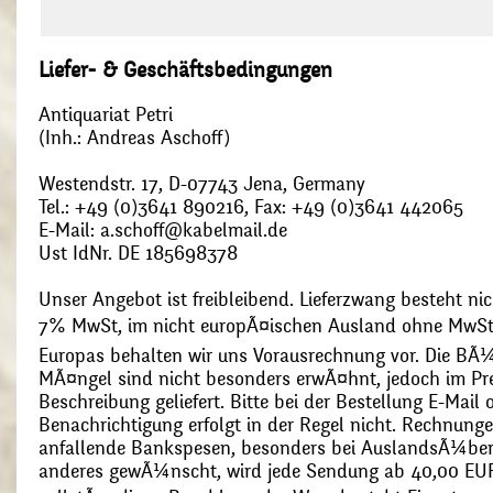
Liefer- & Geschäftsbedingungen
Antiquariat Petri
(Inh.: Andreas Aschoff)
Westendstr. 17, D-07743 Jena, Germany
Tel.: +49 (0)3641 890216, Fax: +49 (0)3641 442065
E-Mail: a.schoff@kabelmail.de
Ust IdNr. DE 185698378
Unser Angebot ist freibleibend. Lieferzwang besteht nic
7% MwSt, im nicht europÃ¤ischen Ausland ohne MwSt
Europas behalten wir uns Vorausrechnung vor. Die BÃ¼
MÃ¤ngel sind nicht besonders erwÃ¤hnt, jedoch im Pre
Beschreibung geliefert. Bitte bei der Bestellung E-Mail
Benachrichtigung erfolgt in der Regel nicht. Rechnunge
anfallende Bankspesen, besonders bei AuslandsÃ¼ber
anderes gewÃ¼nscht, wird jede Sendung ab 40,00 EUR p