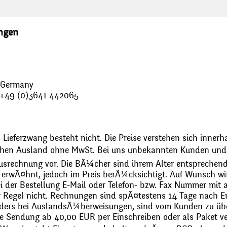
ungen
, Germany
: +49 (0)3641 442065
 Lieferzwang besteht nicht. Die Preise verstehen sich innerh
chen Ausland ohne MwSt. Bei uns unbekannten Kunden und 
usrechnung vor. Die BÃ¼cher sind ihrem Alter entsprechend
erwÃ¤hnt, jedoch im Preis berÃ¼cksichtigt. Auf Wunsch wir
bei der Bestellung E-Mail oder Telefon- bzw. Fax Nummer mit 
r Regel nicht. Rechnungen sind spÃ¤testens 14 Tage nach Erh
ders bei AuslandsÃ¼berweisungen, sind vom Kunden zu üb
 Sendung ab 40,00 EUR per Einschreiben oder als Paket ver