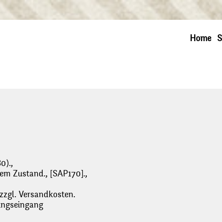
Home
S
0).,
utem Zustand., [SAP170].,
 zzgl. Versandkosten.
lungseingang