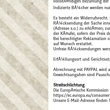
vollstÃ¤ndigen Bezahlung der
Indizierte BÃ¼cher werden nu
Es besteht ein Widerrufsrecht
RÃ¼cksendung der Sache inner
(Adresse s.o.) zu erklÃ¤ren; 
der KÃ¤ufer, sofern der Preis
Bei berechtigter Reklamation
auf Wunsch erstattet.
Unfreie RÃ¼cksendungen wer
ErfÃ¼llungsort und Gerichtsst
Abrechnung mit PAYPAL wird ak
Gewichtsangaben sind Pauschal
Streitschlichtung
Die EuropÃ¤ische Kommission st
https://ec.europa.eu/consumer
Unsere E-Mail-Adresse finden 