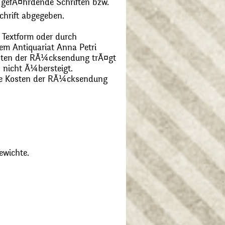
 gefÃ¤hrdende Schriften bzw.
chrift abgegeben.
 Textform oder durch
m Antiquariat Anna Petri
Kosten der RÃ¼cksendung trÃ¤gt
 nicht Ã¼bersteigt.
die Kosten der RÃ¼cksendung
ewichte.