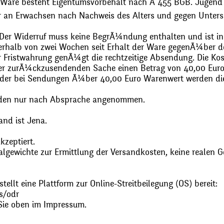
 Ware besteht Eigentumsvorbehalt nach Ã 455 BGB. Jugend
r an Erwachsen nach Nachweis des Alters und gegen Unters
. Der Widerruf muss keine BegrÃ¼ndung enthalten und ist in
halb von zwei Wochen seit Erhalt der Ware gegenÃ¼ber de
zur Fristwahrung genÃ¼gt die rechtzeitige Absendung. Die 
 der zurÃ¼ckzusendenden Sache einen Betrag von 40,00 Euro
 oder bei Sendungen Ã¼ber 40,00 Euro Warenwert werden 
den nur nach Absprache angenommen.
and ist Jena.
zeptiert.
gewichte zur Ermittlung der Versandkosten, keine realen G
ellt eine Plattform zur Online-Streitbeilegung (OS) bereit:
s/odr
Sie oben im Impressum.