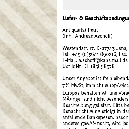
Liefer- & Geschäftsbeding
Antiquariat Petri
(Inh.: Andreas Aschoff)
Westendstr. 17, D-07743 Jena
Tel.: +49 (0)3641 890216, Fax
E-Mail: a.schoff@kabelmail.de
Ust IdNr. DE 185698378
Unser Angebot ist freibleibend.
7% MwSt, im nicht europÃ¤is
Europas behalten wir uns Vora
MÃ¤ngel sind nicht besonders 
Beschreibung geliefert. Bitte 
Benachrichtigung erfolgt in de
anfallende Bankspesen, beson
anderes gewÃ¼nscht, wird jede