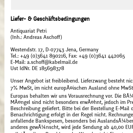
Liefer- & Geschäftsbedingungen
Antiquariat Petri
(Inh.: Andreas Aschoff)
Westendstr. 17, D-07743 Jena, Germany
Tel.: +49 (0)3641 890216, Fax: +49 (0)3641 442065
E-Mail: a.schoff@kabelmail.de
Ust IdNr. DE 185698378
Unser Angebot ist freibleibend. Lieferzwang besteht nic
7% MwSt, im nicht europÃ¤ischen Ausland ohne MwSt
Europas behalten wir uns Vorausrechnung vor. Die BÃ¼
MÃ¤ngel sind nicht besonders erwÃ¤hnt, jedoch im Pre
Beschreibung geliefert. Bitte bei der Bestellung E-Mail
Benachrichtigung erfolgt in der Regel nicht. Rechnunge
anfallende Bankspesen, besonders bei AuslandsÃ¼ber
anderes gewÃ¼nscht, wird jede Sendung ab 40,00 EUR p