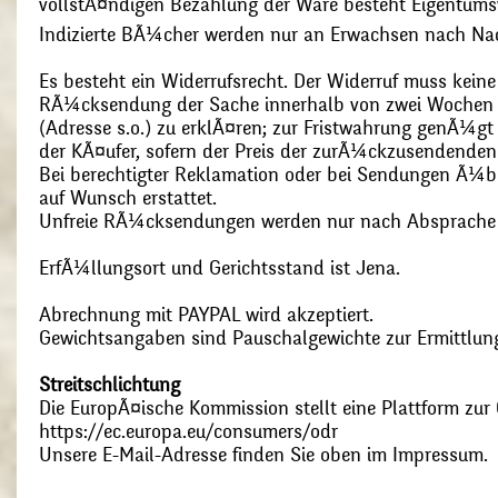
vollstÃ¤ndigen Bezahlung der Ware besteht Eigentums
Indizierte BÃ¼cher werden nur an Erwachsen nach Nac
Es besteht ein Widerrufsrecht. Der Widerruf muss kein
RÃ¼cksendung der Sache innerhalb von zwei Wochen s
(Adresse s.o.) zu erklÃ¤ren; zur Fristwahrung genÃ¼g
der KÃ¤ufer, sofern der Preis der zurÃ¼ckzusendenden
Bei berechtigter Reklamation oder bei Sendungen Ã¼
auf Wunsch erstattet.
Unfreie RÃ¼cksendungen werden nur nach Absprach
ErfÃ¼llungsort und Gerichtsstand ist Jena.
Abrechnung mit PAYPAL wird akzeptiert.
Gewichtsangaben sind Pauschalgewichte zur Ermittlung
Streitschlichtung
Die EuropÃ¤ische Kommission stellt eine Plattform zur O
https://ec.europa.eu/consumers/odr
Unsere E-Mail-Adresse finden Sie oben im Impressum.