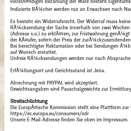
vollstÃ¤ndigen Bezahlung der Ware besteht Eigentums
Indizierte BÃ¼cher werden nur an Erwachsen nach Nac
Es besteht ein Widerrufsrecht. Der Widerruf muss kein
RÃ¼cksendung der Sache innerhalb von zwei Wochen s
(Adresse s.o.) zu erklÃ¤ren; zur Fristwahrung genÃ¼g
der KÃ¤ufer, sofern der Preis der zurÃ¼ckzusendenden
Bei berechtigter Reklamation oder bei Sendungen Ã¼
auf Wunsch erstattet.
Unfreie RÃ¼cksendungen werden nur nach Absprach
ErfÃ¼llungsort und Gerichtsstand ist Jena.
Abrechnung mit PAYPAL wird akzeptiert.
Gewichtsangaben sind Pauschalgewichte zur Ermittlung
Streitschlichtung
Die EuropÃ¤ische Kommission stellt eine Plattform zur O
https://ec.europa.eu/consumers/odr
Unsere E-Mail-Adresse finden Sie oben im Impressum.