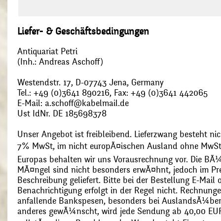
Liefer- & Geschäftsbedingungen
Antiquariat Petri
(Inh.: Andreas Aschoff)
Westendstr. 17, D-07743 Jena, Germany
Tel.: +49 (0)3641 890216, Fax: +49 (0)3641 442065
E-Mail: a.schoff@kabelmail.de
Ust IdNr. DE 185698378
Unser Angebot ist freibleibend. Lieferzwang besteht nic
7% MwSt, im nicht europÃ¤ischen Ausland ohne MwSt
Europas behalten wir uns Vorausrechnung vor. Die BÃ¼
MÃ¤ngel sind nicht besonders erwÃ¤hnt, jedoch im Pre
Beschreibung geliefert. Bitte bei der Bestellung E-Mail
Benachrichtigung erfolgt in der Regel nicht. Rechnunge
anfallende Bankspesen, besonders bei AuslandsÃ¼ber
anderes gewÃ¼nscht, wird jede Sendung ab 40,00 EUR p