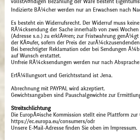
vollstÃ¤ndigen Bezahlung der Ware besteht Eigentums
Indizierte BÃ¼cher werden nur an Erwachsen nach Nac
Es besteht ein Widerrufsrecht. Der Widerruf muss kein
RÃ¼cksendung der Sache innerhalb von zwei Wochen s
(Adresse s.o.) zu erklÃ¤ren; zur Fristwahrung genÃ¼g
der KÃ¤ufer, sofern der Preis der zurÃ¼ckzusendenden
Bei berechtigter Reklamation oder bei Sendungen Ã¼
auf Wunsch erstattet.
Unfreie RÃ¼cksendungen werden nur nach Absprach
ErfÃ¼llungsort und Gerichtsstand ist Jena.
Abrechnung mit PAYPAL wird akzeptiert.
Gewichtsangaben sind Pauschalgewichte zur Ermittlung
Streitschlichtung
Die EuropÃ¤ische Kommission stellt eine Plattform zur O
https://ec.europa.eu/consumers/odr
Unsere E-Mail-Adresse finden Sie oben im Impressum.