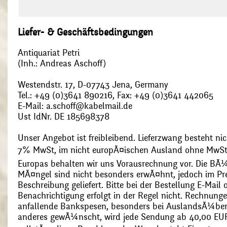
Liefer- & Geschäftsbedingungen
Antiquariat Petri
(Inh.: Andreas Aschoff)
Westendstr. 17, D-07743 Jena, Germany
Tel.: +49 (0)3641 890216, Fax: +49 (0)3641 442065
E-Mail: a.schoff@kabelmail.de
Ust IdNr. DE 185698378
Unser Angebot ist freibleibend. Lieferzwang besteht nic
7% MwSt, im nicht europÃ¤ischen Ausland ohne MwSt
Europas behalten wir uns Vorausrechnung vor. Die BÃ¼
MÃ¤ngel sind nicht besonders erwÃ¤hnt, jedoch im Pre
Beschreibung geliefert. Bitte bei der Bestellung E-Mail
Benachrichtigung erfolgt in der Regel nicht. Rechnunge
anfallende Bankspesen, besonders bei AuslandsÃ¼ber
anderes gewÃ¼nscht, wird jede Sendung ab 40,00 EUR p