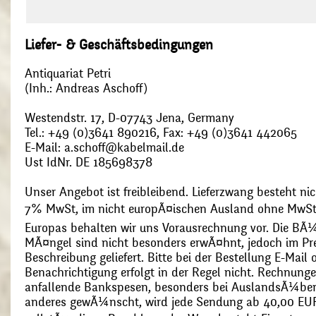
Liefer- & Geschäftsbedingungen
Antiquariat Petri
(Inh.: Andreas Aschoff)
Westendstr. 17, D-07743 Jena, Germany
Tel.: +49 (0)3641 890216, Fax: +49 (0)3641 442065
E-Mail: a.schoff@kabelmail.de
Ust IdNr. DE 185698378
Unser Angebot ist freibleibend. Lieferzwang besteht nic
7% MwSt, im nicht europÃ¤ischen Ausland ohne MwSt
Europas behalten wir uns Vorausrechnung vor. Die BÃ¼
MÃ¤ngel sind nicht besonders erwÃ¤hnt, jedoch im Pre
Beschreibung geliefert. Bitte bei der Bestellung E-Mail
Benachrichtigung erfolgt in der Regel nicht. Rechnunge
anfallende Bankspesen, besonders bei AuslandsÃ¼ber
anderes gewÃ¼nscht, wird jede Sendung ab 40,00 EUR p