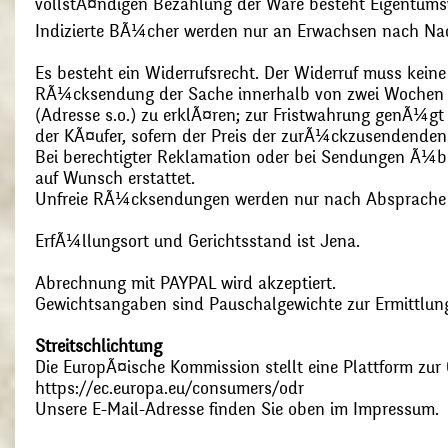
vollstÃ¤ndigen Bezahlung der Ware besteht Eigentums
Indizierte BÃ¼cher werden nur an Erwachsen nach Nac
Es besteht ein Widerrufsrecht. Der Widerruf muss kein
RÃ¼cksendung der Sache innerhalb von zwei Wochen s
(Adresse s.o.) zu erklÃ¤ren; zur Fristwahrung genÃ¼g
der KÃ¤ufer, sofern der Preis der zurÃ¼ckzusendenden
Bei berechtigter Reklamation oder bei Sendungen Ã¼
auf Wunsch erstattet.
Unfreie RÃ¼cksendungen werden nur nach Absprach
ErfÃ¼llungsort und Gerichtsstand ist Jena.
Abrechnung mit PAYPAL wird akzeptiert.
Gewichtsangaben sind Pauschalgewichte zur Ermittlung
Streitschlichtung
Die EuropÃ¤ische Kommission stellt eine Plattform zur O
https://ec.europa.eu/consumers/odr
Unsere E-Mail-Adresse finden Sie oben im Impressum.