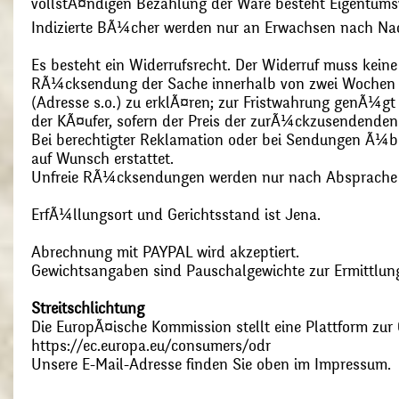
vollstÃ¤ndigen Bezahlung der Ware besteht Eigentums
Indizierte BÃ¼cher werden nur an Erwachsen nach Nac
Es besteht ein Widerrufsrecht. Der Widerruf muss kein
RÃ¼cksendung der Sache innerhalb von zwei Wochen s
(Adresse s.o.) zu erklÃ¤ren; zur Fristwahrung genÃ¼g
der KÃ¤ufer, sofern der Preis der zurÃ¼ckzusendenden
Bei berechtigter Reklamation oder bei Sendungen Ã¼
auf Wunsch erstattet.
Unfreie RÃ¼cksendungen werden nur nach Absprach
ErfÃ¼llungsort und Gerichtsstand ist Jena.
Abrechnung mit PAYPAL wird akzeptiert.
Gewichtsangaben sind Pauschalgewichte zur Ermittlung
Streitschlichtung
Die EuropÃ¤ische Kommission stellt eine Plattform zur O
https://ec.europa.eu/consumers/odr
Unsere E-Mail-Adresse finden Sie oben im Impressum.