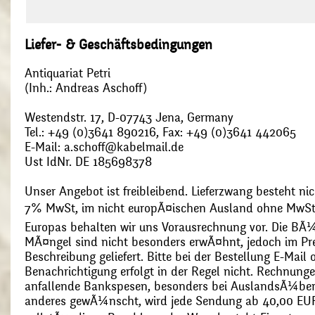
Liefer- & Geschäftsbedingungen
Antiquariat Petri
(Inh.: Andreas Aschoff)
Westendstr. 17, D-07743 Jena, Germany
Tel.: +49 (0)3641 890216, Fax: +49 (0)3641 442065
E-Mail: a.schoff@kabelmail.de
Ust IdNr. DE 185698378
Unser Angebot ist freibleibend. Lieferzwang besteht nic
7% MwSt, im nicht europÃ¤ischen Ausland ohne MwSt
Europas behalten wir uns Vorausrechnung vor. Die BÃ¼
MÃ¤ngel sind nicht besonders erwÃ¤hnt, jedoch im Pre
Beschreibung geliefert. Bitte bei der Bestellung E-Mail
Benachrichtigung erfolgt in der Regel nicht. Rechnunge
anfallende Bankspesen, besonders bei AuslandsÃ¼ber
anderes gewÃ¼nscht, wird jede Sendung ab 40,00 EUR p