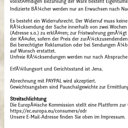
vollstÃ¤ndigen Bezahlung der Ware besteht Eigentums
Indizierte BÃ¼cher werden nur an Erwachsen nach Nac
Es besteht ein Widerrufsrecht. Der Widerruf muss kein
RÃ¼cksendung der Sache innerhalb von zwei Wochen s
(Adresse s.o.) zu erklÃ¤ren; zur Fristwahrung genÃ¼g
der KÃ¤ufer, sofern der Preis der zurÃ¼ckzusendenden
Bei berechtigter Reklamation oder bei Sendungen Ã¼
auf Wunsch erstattet.
Unfreie RÃ¼cksendungen werden nur nach Absprach
ErfÃ¼llungsort und Gerichtsstand ist Jena.
Abrechnung mit PAYPAL wird akzeptiert.
Gewichtsangaben sind Pauschalgewichte zur Ermittlung
Streitschlichtung
Die EuropÃ¤ische Kommission stellt eine Plattform zur O
https://ec.europa.eu/consumers/odr
Unsere E-Mail-Adresse finden Sie oben im Impressum.