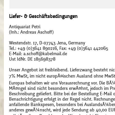
Liefer- & Geschäftsbedingungen
Antiquariat Petri
(Inh.: Andreas Aschoff)
Westendstr. 17, D-07743 Jena, Germany
Tel.: +49 (0)3641 890216, Fax: +49 (0)3641 442065
E-Mail: a.schoff@kabelmail.de
Ust IdNr. DE 185698378
Unser Angebot ist freibleibend. Lieferzwang besteht nic
7% MwSt, im nicht europÃ¤ischen Ausland ohne MwSt
Europas behalten wir uns Vorausrechnung vor. Die BÃ¼
MÃ¤ngel sind nicht besonders erwÃ¤hnt, jedoch im Pre
Beschreibung geliefert. Bitte bei der Bestellung E-Mail
Benachrichtigung erfolgt in der Regel nicht. Rechnunge
anfallende Bankspesen, besonders bei AuslandsÃ¼ber
anderes gewÃ¼nscht, wird jede Sendung ab 40,00 EUR p