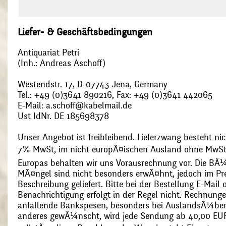
Liefer- & Geschäftsbedingungen
Antiquariat Petri
(Inh.: Andreas Aschoff)
Westendstr. 17, D-07743 Jena, Germany
Tel.: +49 (0)3641 890216, Fax: +49 (0)3641 442065
E-Mail: a.schoff@kabelmail.de
Ust IdNr. DE 185698378
Unser Angebot ist freibleibend. Lieferzwang besteht nic
7% MwSt, im nicht europÃ¤ischen Ausland ohne MwSt
Europas behalten wir uns Vorausrechnung vor. Die BÃ¼
MÃ¤ngel sind nicht besonders erwÃ¤hnt, jedoch im Pre
Beschreibung geliefert. Bitte bei der Bestellung E-Mail
Benachrichtigung erfolgt in der Regel nicht. Rechnunge
anfallende Bankspesen, besonders bei AuslandsÃ¼ber
anderes gewÃ¼nscht, wird jede Sendung ab 40,00 EUR p