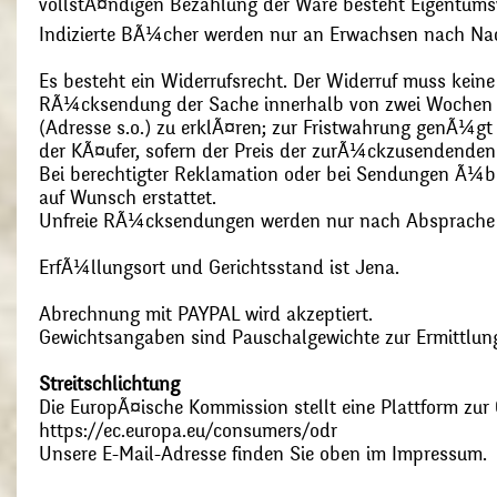
vollstÃ¤ndigen Bezahlung der Ware besteht Eigentums
Indizierte BÃ¼cher werden nur an Erwachsen nach Nac
Es besteht ein Widerrufsrecht. Der Widerruf muss kein
RÃ¼cksendung der Sache innerhalb von zwei Wochen s
(Adresse s.o.) zu erklÃ¤ren; zur Fristwahrung genÃ¼g
der KÃ¤ufer, sofern der Preis der zurÃ¼ckzusendenden
Bei berechtigter Reklamation oder bei Sendungen Ã¼
auf Wunsch erstattet.
Unfreie RÃ¼cksendungen werden nur nach Absprach
ErfÃ¼llungsort und Gerichtsstand ist Jena.
Abrechnung mit PAYPAL wird akzeptiert.
Gewichtsangaben sind Pauschalgewichte zur Ermittlung
Streitschlichtung
Die EuropÃ¤ische Kommission stellt eine Plattform zur O
https://ec.europa.eu/consumers/odr
Unsere E-Mail-Adresse finden Sie oben im Impressum.